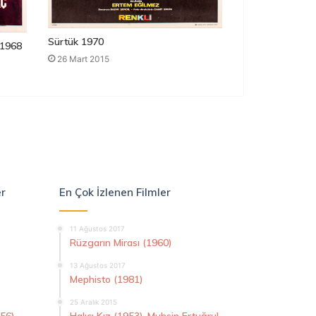
Sürtük 1970
1968
26 Mart 2015
er
En Çok İzlenen Filmler
11 Ağustos 2017
Rüzgarın Mirası (1960)
13 Ağustos 2017
Mephisto (1981)
25 Aralık 2015
956)
Halıcı Kız (1953)-Muhsin Ertuğrul