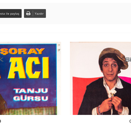
sta ile paylaş
Yazdır
9