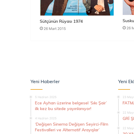
Susku
Sütçünün Rüyası 1974
26 M
26 Mart 2015
Yeni Haberler
Yeni Ek
5 Haziran 2025
23 Mayı
Ece Ayhan üzerine belgesel ‘Sıkı Şair’
FATM
ilk kez bu sitede yayınlanıyor!
22 Mayı
GRİ 
4 Haziran 2025
‘Değişen Sinema Değişen Seyirci-Film
22 Mayı
Festivalleri ve Alternatif Arayışlar’
30 Y