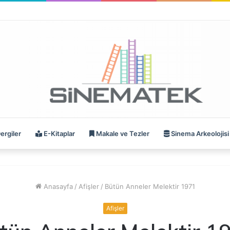
ergiler
E-Kitaplar
Makale ve Tezler
Sinema Arkeolojisi
Anasayfa
/
Afişler
/
Bütün Anneler Melektir 1971
Afişler