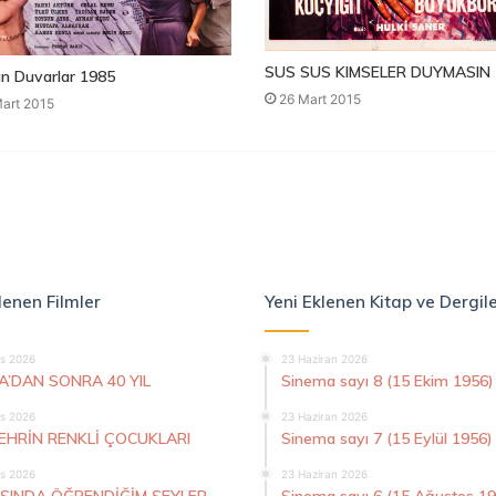
SUS SUS KIMSELER DUYMASIN 
n Duvarlar 1985
26 Mart 2015
art 2015
lenen Filmler
Yeni Eklenen Kitap ve Dergil
s 2026
23 Haziran 2026
A’DAN SONRA 40 YIL
Sinema sayı 8 (15 Ekim 1956)
s 2026
23 Haziran 2026
ŞEHRİN RENKLİ ÇOCUKLARI
Sinema sayı 7 (15 Eylül 1956)
s 2026
23 Haziran 2026
AŞINDA ÖĞRENDİĞİM ŞEYLER
Sinema sayı 6 (15 Ağustos 1