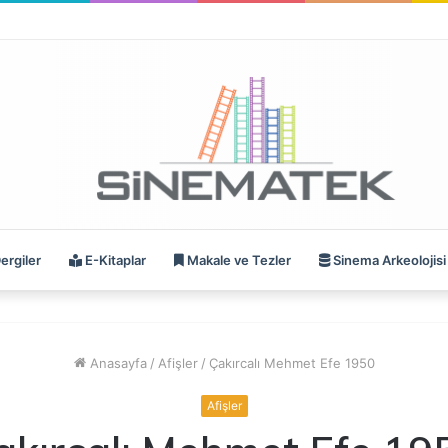
ergiler
E-Kitaplar
Makale ve Tezler
Sinema Arkeolojisi
Anasayfa
/
Afişler
/
Çakırcalı Mehmet Efe 1950
Afişler