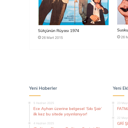
Susku
Sütçünün Rüyası 1974
26 M
26 Mart 2015
Yeni Haberler
Yeni Ek
5 Haziran 2025
23 Mayı
Ece Ayhan üzerine belgesel ‘Sıkı Şair’
FATM
ilk kez bu sitede yayınlanıyor!
22 Mayı
GRİ 
4 Haziran 2025