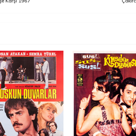
ğe Karşı 1967
Çakır