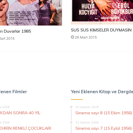
SUS SUS KIMSELER DUYMASIN 
n Duvarlar 1985
26 Mart 2015
art 2015
lenen Filmler
Yeni Eklenen Kitap ve Dergil
s 2026
23 Haziran 2026
A’DAN SONRA 40 YIL
Sinema sayı 8 (15 Ekim 1956)
s 2026
23 Haziran 2026
ŞEHRİN RENKLİ ÇOCUKLARI
Sinema sayı 7 (15 Eylül 1956)