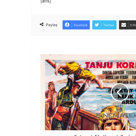
[afis]
Paylaş
Facebook
Twitter
E-Po