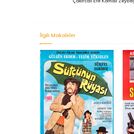
Çakırcalı Efe Kamalı Zeybe
İlgili Makaleler