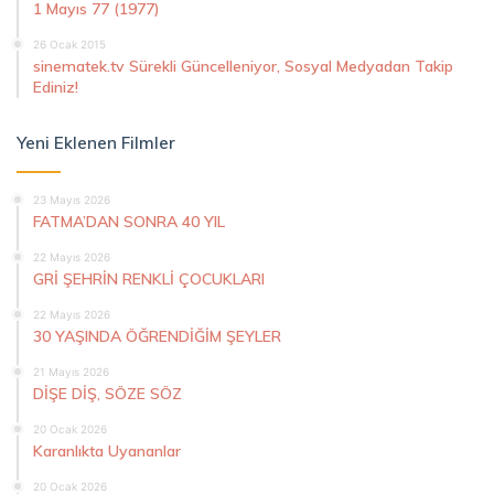
1 Mayıs 77 (1977)
26 Ocak 2015
sinematek.tv Sürekli Güncelleniyor, Sosyal Medyadan Takip
Ediniz!
Yeni Eklenen Filmler
23 Mayıs 2026
FATMA’DAN SONRA 40 YIL
22 Mayıs 2026
GRİ ŞEHRİN RENKLİ ÇOCUKLARI
22 Mayıs 2026
30 YAŞINDA ÖĞRENDİĞİM ŞEYLER
21 Mayıs 2026
DİŞE DİŞ, SÖZE SÖZ
20 Ocak 2026
Karanlıkta Uyananlar
20 Ocak 2026