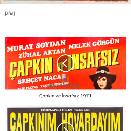
[afis]
Çapkın ve İnsafsız 1971