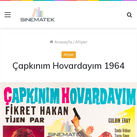
Menü
A
y
...
Anasayfa
/
Afişler
Afişler
Çapkınım Hovardayım 1964