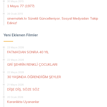
30 Mayıs 2015
1 Mayıs 77 (1977)
26 Ocak 2015
sinematek.tv Sürekli Güncelleniyor, Sosyal Medyadan Takip
Ediniz!
Yeni Eklenen Filmler
23 Mayıs 2026
FATMA’DAN SONRA 40 YIL
22 Mayıs 2026
GRİ ŞEHRİN RENKLİ ÇOCUKLARI
22 Mayıs 2026
30 YAŞINDA ÖĞRENDİĞİM ŞEYLER
21 Mayıs 2026
DİŞE DİŞ, SÖZE SÖZ
20 Ocak 2026
Karanlıkta Uyananlar