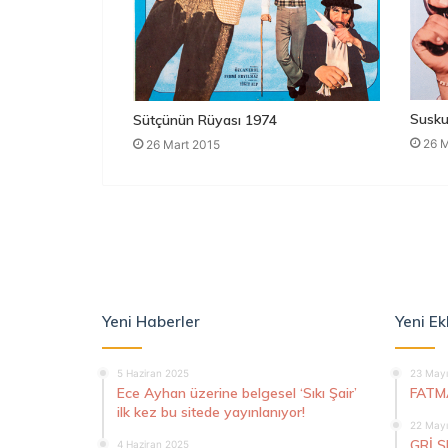
Susku
Sütçünün Rüyası 1974
26 M
26 Mart 2015
Yeni Haberler
Yeni Ek
5 Haziran 2025
23 Mayı
Ece Ayhan üzerine belgesel ‘Sıkı Şair’
FATM
ilk kez bu sitede yayınlanıyor!
22 Mayı
GRİ 
4 Haziran 2025