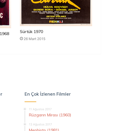
Sürtük 1970
1968
26 Mart 2015
er
En Çok İzlenen Filmler
11 Ağustos 2017
Rüzgarın Mirası (1960)
13 Ağustos 2017
Mephisto (1981)