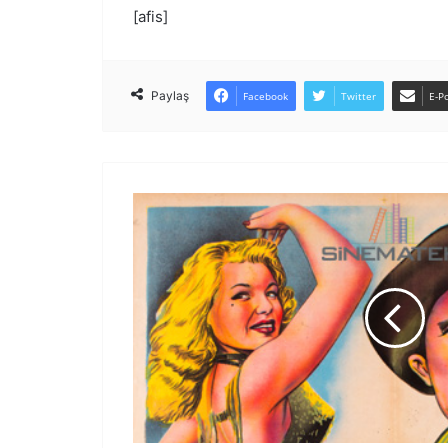
[afis]
Paylaş
Facebook
Twitter
E-Po