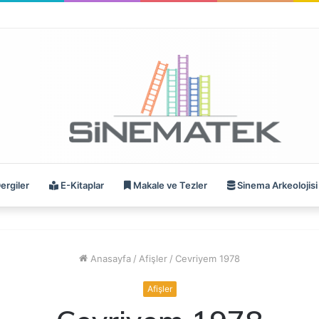
ergiler
E-Kitaplar
Makale ve Tezler
Sinema Arkeolojisi
Anasayfa
/
Afişler
/
Cevriyem 1978
Afişler