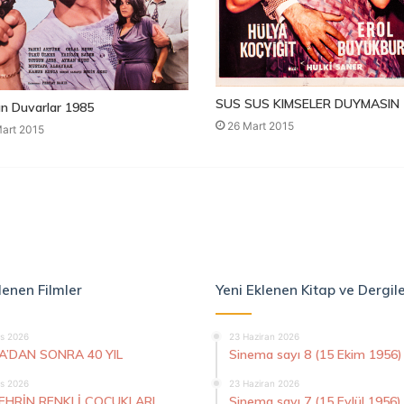
SUS SUS KIMSELER DUYMASIN 
n Duvarlar 1985
26 Mart 2015
art 2015
lenen Filmler
Yeni Eklenen Kitap ve Dergil
s 2026
23 Haziran 2026
A’DAN SONRA 40 YIL
Sinema sayı 8 (15 Ekim 1956)
s 2026
23 Haziran 2026
ŞEHRİN RENKLİ ÇOCUKLARI
Sinema sayı 7 (15 Eylül 1956)