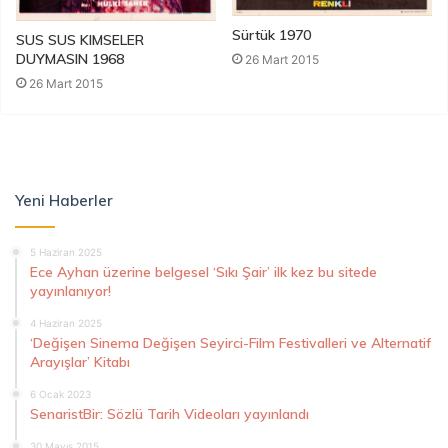
Sürtük 1970
SUS SUS KIMSELER
DUYMASIN 1968
26 Mart 2015
26 Mart 2015
Yeni Haberler
5 Haziran 2025
Ece Ayhan üzerine belgesel ‘Sıkı Şair’ ilk kez bu sitede
yayınlanıyor!
4 Haziran 2025
‘Değişen Sinema Değişen Seyirci-Film Festivalleri ve Alternatif
Arayışlar’ Kitabı
6 Ocak 2023
SenaristBir: Sözlü Tarih Videoları yayınlandı
30 Mayıs 2015