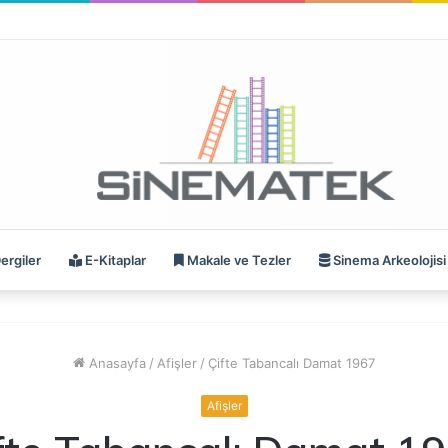
ergiler
E-Kitaplar
Makale ve Tezler
Sinema Arkeolojisi
Anasayfa
/
Afişler
/
Çifte Tabancalı Damat 1967
Afişler