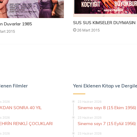
SUS SUS KIMSELER DUYMASIN 
n Duvarlar 1985
26 Mart 2015
art 2015
lenen Filmler
Yeni Eklenen Kitap ve Dergil
s 2026
23 Haziran 2026
A’DAN SONRA 40 YIL
Sinema sayı 8 (15 Ekim 1956)
s 2026
23 Haziran 2026
ŞEHRİN RENKLİ ÇOCUKLARI
Sinema sayı 7 (15 Eylül 1956)
s 2026
23 Haziran 2026