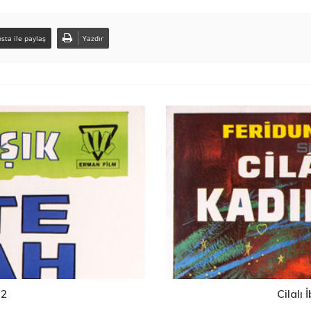
sta ile paylaş
Yazdır
62
Cilalı