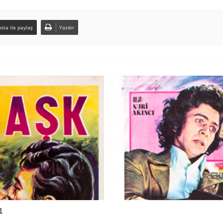
sta ile paylaş
Yazdır
1