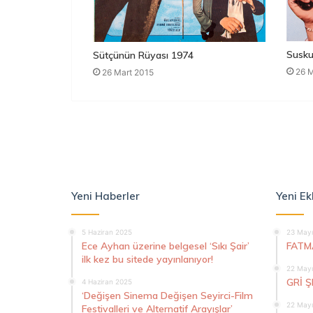
Susku
Sütçünün Rüyası 1974
26 M
26 Mart 2015
Yeni Haberler
Yeni Ek
5 Haziran 2025
23 Mayı
Ece Ayhan üzerine belgesel ‘Sıkı Şair’
FATM
ilk kez bu sitede yayınlanıyor!
22 Mayı
GRİ 
4 Haziran 2025
‘Değişen Sinema Değişen Seyirci-Film
22 Mayı
Festivalleri ve Alternatif Arayışlar’