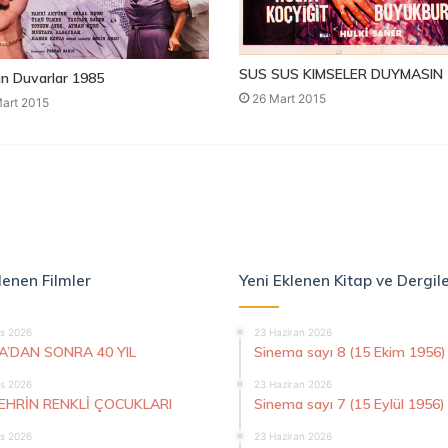
SUS SUS KIMSELER DUYMASIN 
n Duvarlar 1985
26 Mart 2015
art 2015
lenen Filmler
Yeni Eklenen Kitap ve Dergil
s 2026
23 Haziran 2026
A’DAN SONRA 40 YIL
Sinema sayı 8 (15 Ekim 1956)
s 2026
23 Haziran 2026
ŞEHRİN RENKLİ ÇOCUKLARI
Sinema sayı 7 (15 Eylül 1956)
s 2026
23 Haziran 2026