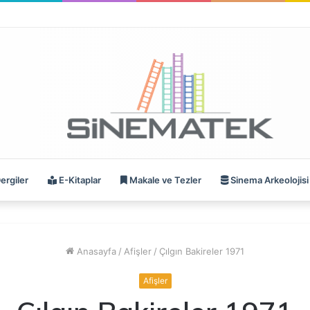
ergiler
E-Kitaplar
Makale ve Tezler
Sinema Arkeolojisi
Anasayfa
/
Afişler
/
Çılgın Bakireler 1971
Afişler