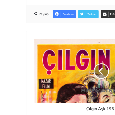
Paylaş
Facebook
Twitter
E-Po
Çılgın Aşk 196