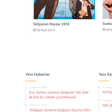
Susku
Sütçünün Rüyası 1974
26 M
26 Mart 2015
Yeni Haberler
Yeni Ek
5 Haziran 2025
23 Mayı
Ece Ayhan üzerine belgesel ‘Sıkı Şair’
FATM
ilk kez bu sitede yayınlanıyor!
22 Mayı
GRİ 
4 Haziran 2025
‘Değişen Sinema Değişen Seyirci-Film