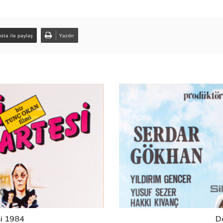
sta ile paylaş
Yazdır
i 1984
D