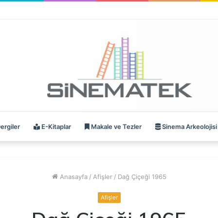
ergiler
E-Kitaplar
Makale ve Tezler
Sinema Arkeolojisi
Anasayfa
/
Afişler
/
Dağ Çiçeği 1965
Afişler