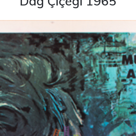
Dağ Çiçeği 1965