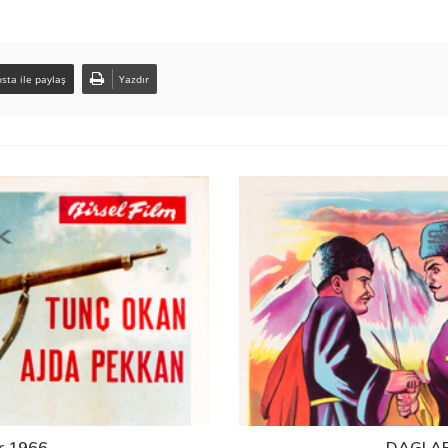
sta ile paylaş
Yazdır
r 1966
DAGLAR