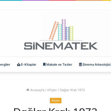
ergiler
E-Kitaplar
Makale ve Tezler
Sinema Arkeolojisi
Anasayfa
/
Afişler
/
Dağlar Kralı 1972
Afişler