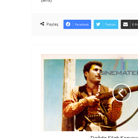
Paylaş
Facebook
Twitter
E-Po
Dağda Silah Konuşu