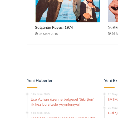
Susku
Sütçünün Rüyası 1974
26 M
26 Mart 2015
Yeni Haberler
Yeni Ek
5 Haziran 2025
23 Mayı
Ece Ayhan üzerine belgesel ‘Sıkı Şair’
FATM
ilk kez bu sitede yayınlanıyor!
22 Mayı
GRİ 
4 Haziran 2025
‘Değişen Sinema Değişen Seyirci-Film