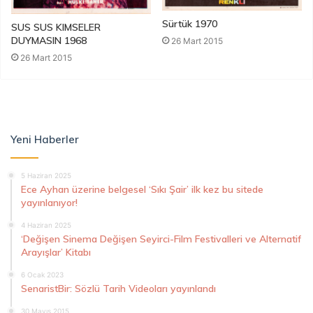
Sürtük 1970
SUS SUS KIMSELER
DUYMASIN 1968
26 Mart 2015
26 Mart 2015
Yeni Haberler
5 Haziran 2025
Ece Ayhan üzerine belgesel ‘Sıkı Şair’ ilk kez bu sitede
yayınlanıyor!
4 Haziran 2025
‘Değişen Sinema Değişen Seyirci-Film Festivalleri ve Alternatif
Arayışlar’ Kitabı
6 Ocak 2023
SenaristBir: Sözlü Tarih Videoları yayınlandı
30 Mayıs 2015