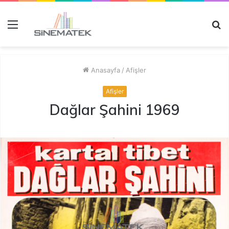
Menü
A
y
...
Anasayfa
/
Afişler
Afişler
Dağlar Şahini 1969