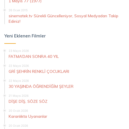
1 Mayıs 77 (1977)
26 Ocak 2015
sinematek.tv Sürekli Güncelleniyor, Sosyal Medyadan Takip
Ediniz!
Yeni Eklenen Filmler
23 Mayıs 2026
FATMA’DAN SONRA 40 YIL
22 Mayıs 2026
GRİ ŞEHRİN RENKLİ ÇOCUKLARI
22 Mayıs 2026
30 YAŞINDA ÖĞRENDİĞİM ŞEYLER
21 Mayıs 2026
DİŞE DİŞ, SÖZE SÖZ
20 Ocak 2026
Karanlıkta Uyananlar
20 Ocak 2026