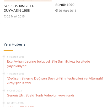
Sürtük 1970
SUS SUS KIMSELER
DUYMASIN 1968
26 Mart 2015
26 Mart 2015
Yeni Haberler
5 Haziran 2025
Ece Ayhan üzerine belgesel ‘Sıkı Şair’ ilk kez bu sitede
yayınlanıyor!
4 Haziran 2025
‘Değişen Sinema Değişen Seyirci-Film Festivalleri ve Alternatif
Arayışlar’ Kitabı
6 Ocak 2023
SenaristBir: Sözlü Tarih Videoları yayınlandı
30 Mayıs 2015