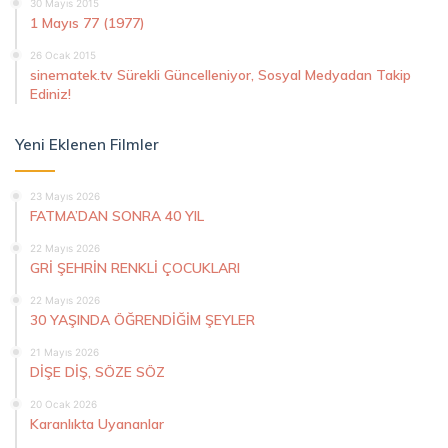
30 Mayıs 2015
1 Mayıs 77 (1977)
26 Ocak 2015
sinematek.tv Sürekli Güncelleniyor, Sosyal Medyadan Takip
Ediniz!
Yeni Eklenen Filmler
23 Mayıs 2026
FATMA’DAN SONRA 40 YIL
22 Mayıs 2026
GRİ ŞEHRİN RENKLİ ÇOCUKLARI
22 Mayıs 2026
30 YAŞINDA ÖĞRENDİĞİM ŞEYLER
21 Mayıs 2026
DİŞE DİŞ, SÖZE SÖZ
20 Ocak 2026
Karanlıkta Uyananlar