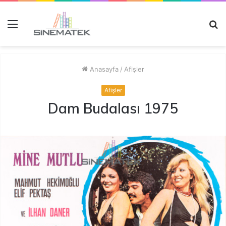
Menü
A
y
...
Anasayfa
/
Afişler
Afişler
Dam Budalası 1975