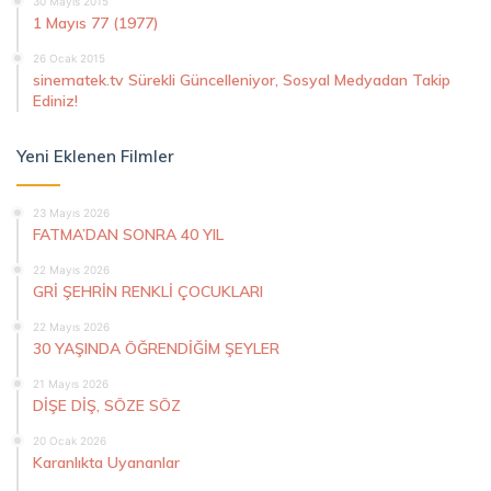
30 Mayıs 2015
1 Mayıs 77 (1977)
26 Ocak 2015
sinematek.tv Sürekli Güncelleniyor, Sosyal Medyadan Takip
Ediniz!
Yeni Eklenen Filmler
23 Mayıs 2026
FATMA’DAN SONRA 40 YIL
22 Mayıs 2026
GRİ ŞEHRİN RENKLİ ÇOCUKLARI
22 Mayıs 2026
30 YAŞINDA ÖĞRENDİĞİM ŞEYLER
21 Mayıs 2026
DİŞE DİŞ, SÖZE SÖZ
20 Ocak 2026
Karanlıkta Uyananlar