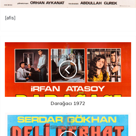
[afis]
Darağacı 1972