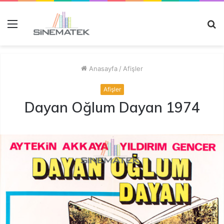
Menü
A
y
...
Anasayfa
/
Afişler
Afişler
Dayan Oğlum Dayan 1974