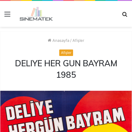
Menü
A
y
...
Anasayfa
/
Afişler
Afişler
DELIYE HER GUN BAYRAM
1985