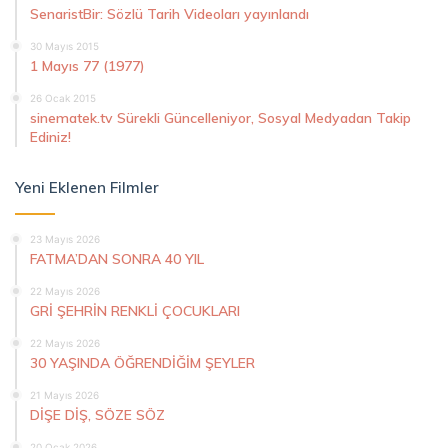
SenaristBir: Sözlü Tarih Videoları yayınlandı
30 Mayıs 2015
1 Mayıs 77 (1977)
26 Ocak 2015
sinematek.tv Sürekli Güncelleniyor, Sosyal Medyadan Takip
Ediniz!
Yeni Eklenen Filmler
23 Mayıs 2026
FATMA’DAN SONRA 40 YIL
22 Mayıs 2026
GRİ ŞEHRİN RENKLİ ÇOCUKLARI
22 Mayıs 2026
30 YAŞINDA ÖĞRENDİĞİM ŞEYLER
21 Mayıs 2026
DİŞE DİŞ, SÖZE SÖZ
20 Ocak 2026