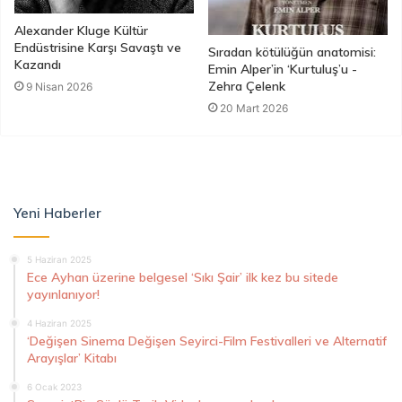
Alexander Kluge Kültür
Endüstrisine Karşı Savaştı ve
Sıradan kötülüğün anatomisi:
Kazandı
Emin Alper’in ‘Kurtuluş’u -
Zehra Çelenk
9 Nisan 2026
20 Mart 2026
Yeni Haberler
5 Haziran 2025
Ece Ayhan üzerine belgesel ‘Sıkı Şair’ ilk kez bu sitede
yayınlanıyor!
4 Haziran 2025
‘Değişen Sinema Değişen Seyirci-Film Festivalleri ve Alternatif
Arayışlar’ Kitabı
6 Ocak 2023