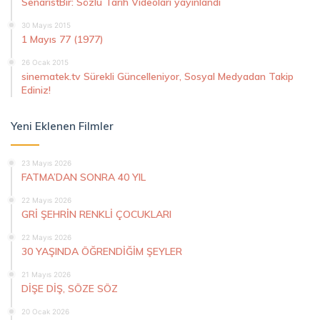
SenaristBir: Sözlü Tarih Videoları yayınlandı
30 Mayıs 2015
1 Mayıs 77 (1977)
26 Ocak 2015
sinematek.tv Sürekli Güncelleniyor, Sosyal Medyadan Takip
Ediniz!
Yeni Eklenen Filmler
23 Mayıs 2026
FATMA’DAN SONRA 40 YIL
22 Mayıs 2026
GRİ ŞEHRİN RENKLİ ÇOCUKLARI
22 Mayıs 2026
30 YAŞINDA ÖĞRENDİĞİM ŞEYLER
21 Mayıs 2026
DİŞE DİŞ, SÖZE SÖZ
20 Ocak 2026