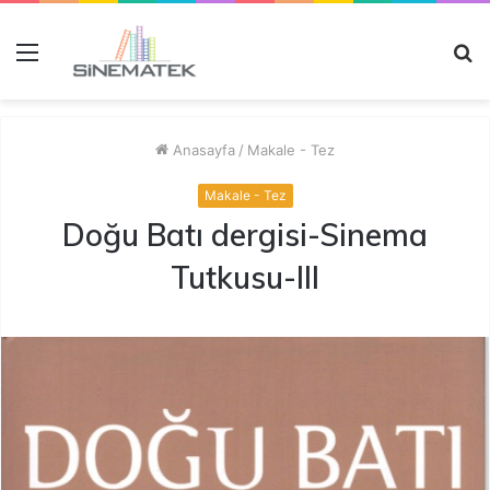
Menü
A
y
...
Anasayfa
/
Makale - Tez
Makale - Tez
Doğu Batı dergisi-Sinema
Tutkusu-III