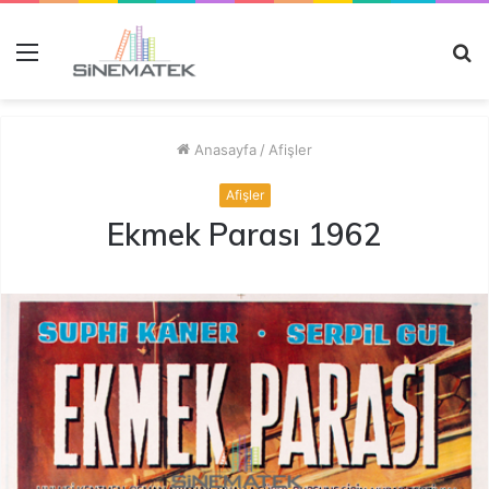
Menü
A
y
...
Anasayfa
/
Afişler
Afişler
Ekmek Parası 1962