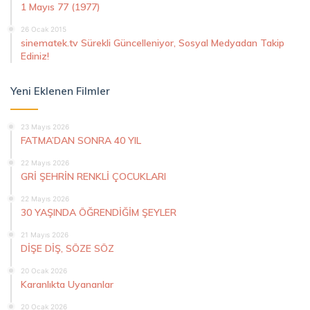
1 Mayıs 77 (1977)
26 Ocak 2015
sinematek.tv Sürekli Güncelleniyor, Sosyal Medyadan Takip
Ediniz!
Yeni Eklenen Filmler
23 Mayıs 2026
FATMA’DAN SONRA 40 YIL
22 Mayıs 2026
GRİ ŞEHRİN RENKLİ ÇOCUKLARI
22 Mayıs 2026
30 YAŞINDA ÖĞRENDİĞİM ŞEYLER
21 Mayıs 2026
DİŞE DİŞ, SÖZE SÖZ
20 Ocak 2026
Karanlıkta Uyananlar
20 Ocak 2026