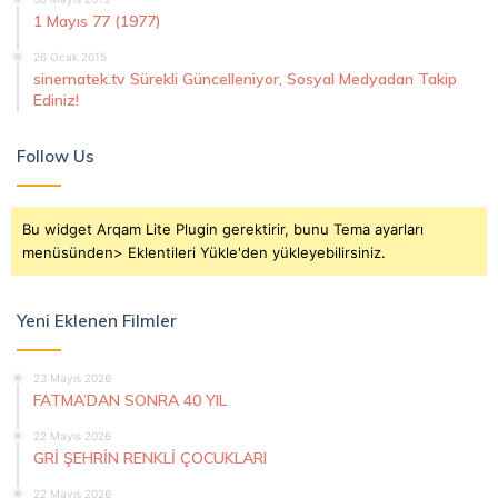
1 Mayıs 77 (1977)
26 Ocak 2015
sinematek.tv Sürekli Güncelleniyor, Sosyal Medyadan Takip
Ediniz!
Follow Us
Bu widget Arqam Lite Plugin gerektirir, bunu Tema ayarları
menüsünden> Eklentileri Yükle'den yükleyebilirsiniz.
Yeni Eklenen Filmler
23 Mayıs 2026
FATMA’DAN SONRA 40 YIL
22 Mayıs 2026
GRİ ŞEHRİN RENKLİ ÇOCUKLARI
22 Mayıs 2026