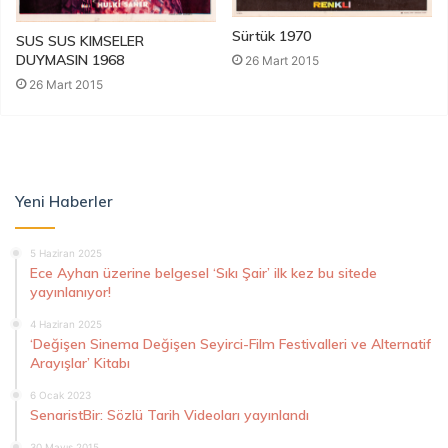
Sürtük 1970
SUS SUS KIMSELER
DUYMASIN 1968
26 Mart 2015
26 Mart 2015
Yeni Haberler
5 Haziran 2025
Ece Ayhan üzerine belgesel ‘Sıkı Şair’ ilk kez bu sitede
yayınlanıyor!
4 Haziran 2025
‘Değişen Sinema Değişen Seyirci-Film Festivalleri ve Alternatif
Arayışlar’ Kitabı
6 Ocak 2023
SenaristBir: Sözlü Tarih Videoları yayınlandı
30 Mayıs 2015