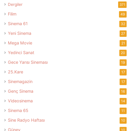
Dergiler
371
Filim
49
Sinema 61
32
Yeni Sinema
27
Mega Movie
21
Yedinci Sanat
20
Gece Yarısı Sineması
19
25.Kare
17
Sinemagazin
17
Genç Sinema
16
Videosinema
14
Sinema 65
11
Sine Radyo Haftası
10
Güney
10