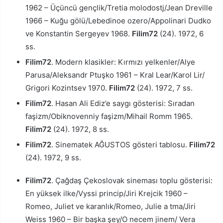
1962 – Üçüncü gençlik/Tretia molodostj/Jean Dreville
1966 – Kuğu gölü/Lebedinoe ozero/Appolinari Dudko
ve Konstantin Sergeyev 1968.
Filim72
(24). 1972, 6
ss.
Filim72
. Modern klasikler: Kırmızı yelkenler/Alye
Parusa/Aleksandr Ptuşko 1961 – Kral Lear/Karol Lir/
Grigori Kozintsev 1970.
Filim72
(24). 1972, 7 ss.
Filim72
. Hasan Ali Ediz’e saygı gösterisi: Sıradan
faşizm/Obiknovenniy faşizm/Mihail Romm 1965.
Filim72
(24). 1972, 8 ss.
Filim72
. Sinematek AĞUSTOS gösteri tablosu.
Filim72
(24). 1972, 9 ss.
Filim72
. Çağdaş Çekoslovak sineması toplu gösterisi:
En yüksek ilke/Vyssi princip/Jiri Krejcik 1960 –
Romeo, Juliet ve karanlık/Romeo, Julie a tma/Jiri
Weiss 1960 – Bir başka şey/O necem jinem/ Vera