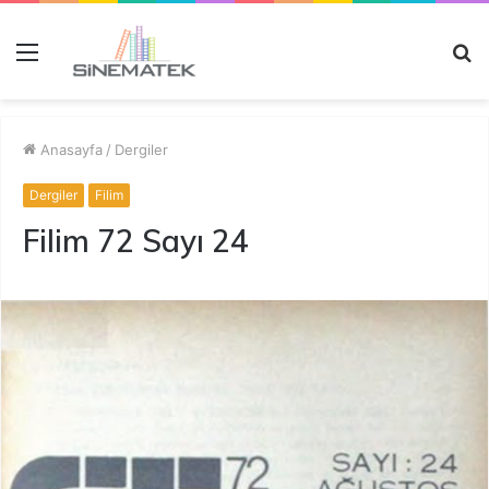
Menü
A
y
...
Anasayfa
/
Dergiler
Dergiler
Filim
Filim 72 Sayı 24