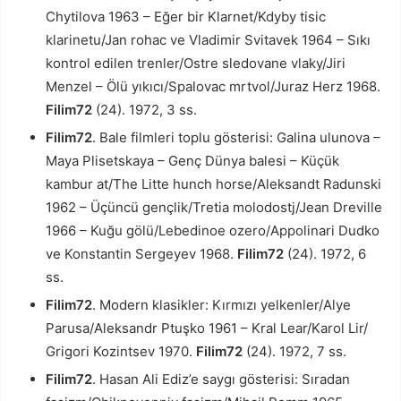
Chytilova 1963 – Eğer bir Klarnet/Kdyby tisic
klarinetu/Jan rohac ve Vladimir Svitavek 1964 – Sıkı
kontrol edilen trenler/Ostre sledovane vlaky/Jiri
Menzel – Ölü yıkıcı/Spalovac mrtvol/Juraz Herz 1968.
Filim72
(24). 1972, 3 ss.
Filim72
. Bale filmleri toplu gösterisi: Galina ulunova –
Maya Plisetskaya – Genç Dünya balesi – Küçük
kambur at/The Litte hunch horse/Aleksandt Radunski
1962 – Üçüncü gençlik/Tretia molodostj/Jean Dreville
1966 – Kuğu gölü/Lebedinoe ozero/Appolinari Dudko
ve Konstantin Sergeyev 1968.
Filim72
(24). 1972, 6
ss.
Filim72
. Modern klasikler: Kırmızı yelkenler/Alye
Parusa/Aleksandr Ptuşko 1961 – Kral Lear/Karol Lir/
Grigori Kozintsev 1970.
Filim72
(24). 1972, 7 ss.
Filim72
. Hasan Ali Ediz’e saygı gösterisi: Sıradan