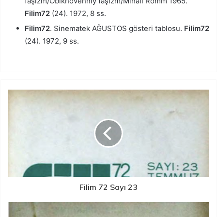
faşizm/Obiknovenniy faşizm/Mihail Romm 1965.
Filim72
(24). 1972, 8 ss.
Filim72
. Sinematek AĞUSTOS gösteri tablosu.
Filim72
(24). 1972, 9 ss.
Filim 72 Sayı 23