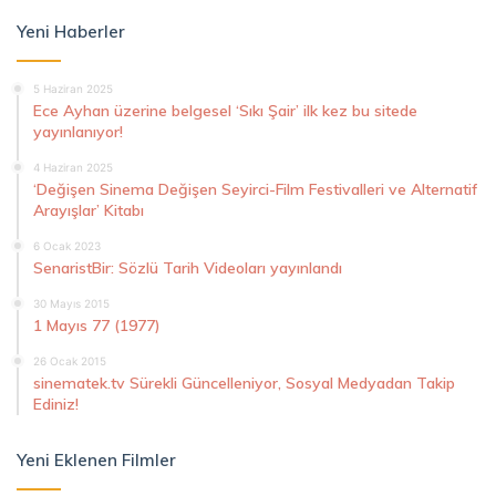
Yeni Haberler
5 Haziran 2025
Ece Ayhan üzerine belgesel ‘Sıkı Şair’ ilk kez bu sitede
yayınlanıyor!
4 Haziran 2025
‘Değişen Sinema Değişen Seyirci-Film Festivalleri ve Alternatif
Arayışlar’ Kitabı
6 Ocak 2023
SenaristBir: Sözlü Tarih Videoları yayınlandı
30 Mayıs 2015
1 Mayıs 77 (1977)
26 Ocak 2015
sinematek.tv Sürekli Güncelleniyor, Sosyal Medyadan Takip
Ediniz!
Yeni Eklenen Filmler