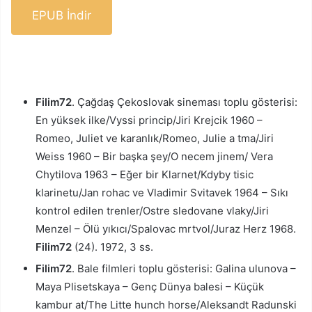
EPUB İndir
Filim72
. Çağdaş Çekoslovak sineması toplu gösterisi:
En yüksek ilke/Vyssi princip/Jiri Krejcik 1960 –
Romeo, Juliet ve karanlık/Romeo, Julie a tma/Jiri
Weiss 1960 – Bir başka şey/O necem jinem/ Vera
Chytilova 1963 – Eğer bir Klarnet/Kdyby tisic
klarinetu/Jan rohac ve Vladimir Svitavek 1964 – Sıkı
kontrol edilen trenler/Ostre sledovane vlaky/Jiri
Menzel – Ölü yıkıcı/Spalovac mrtvol/Juraz Herz 1968.
Filim72
(24). 1972, 3 ss.
Filim72
. Bale filmleri toplu gösterisi: Galina ulunova –
Maya Plisetskaya – Genç Dünya balesi – Küçük
kambur at/The Litte hunch horse/Aleksandt Radunski