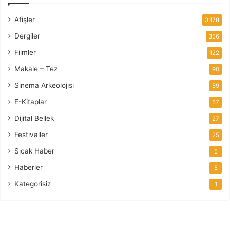
Afişler
3.178
Dergiler
356
Filmler
122
Makale – Tez
90
Sinema Arkeolojisi
59
E-Kitaplar
57
Dijital Bellek
27
Festivaller
25
Sıcak Haber
5
Haberler
5
Kategorisiz
1