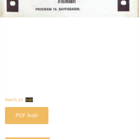
filim73_32
İndir
PDF İndir