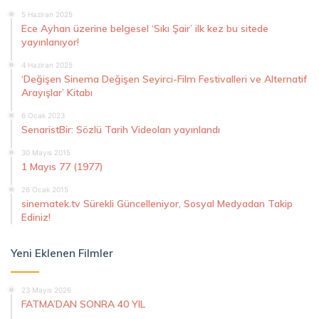
5 Haziran 2025
Ece Ayhan üzerine belgesel ‘Sıkı Şair’ ilk kez bu sitede
yayınlanıyor!
4 Haziran 2025
‘Değişen Sinema Değişen Seyirci-Film Festivalleri ve Alternatif
Arayışlar’ Kitabı
6 Ocak 2023
SenaristBir: Sözlü Tarih Videoları yayınlandı
30 Mayıs 2015
1 Mayıs 77 (1977)
26 Ocak 2015
sinematek.tv Sürekli Güncelleniyor, Sosyal Medyadan Takip
Ediniz!
Yeni Eklenen Filmler
23 Mayıs 2026
FATMA’DAN SONRA 40 YIL