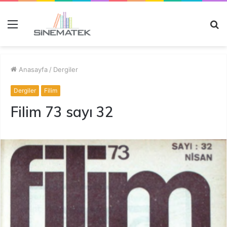
Menü
A
y
...
Anasayfa
/
Dergiler
Dergiler
Filim
Filim 73 sayı 32