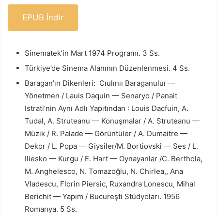
EPUB İndir
Sinematek’in Mart 1974 Programı. 3 Ss.
Türkiye’de Sinema Alanının Düzenlenmesi. 4 Ss.
Baragan’ın Dikenleri: Cıulınıı Baraganuluı —
Yönetmen / Lauis Daquin — Senaryo / Panait
Istrati’nin Aynı Adlı Yapıtından : Louis Dacfuin, A.
Tudal, A. Struteanu — Konuşmalar / A. Struteanu —
Müzik / R. Palade — Görüntüler / A. Dumaitre —
Dekor / L. Popa — Giysiler/M. Bortiovski — Ses / L.
Iliesko — Kurgu / E. Hart — Oynayanlar /C. Berthola,
M. Anghelesco, N. Tomazoğlu, N. Chirlea,, Ana
Vladescu, Florin Piersic, Ruxandra Lonescu, Mihal
Berichit — Yapım / Bucureşti Stüdyoları. 1956
Romanya. 5 Ss.