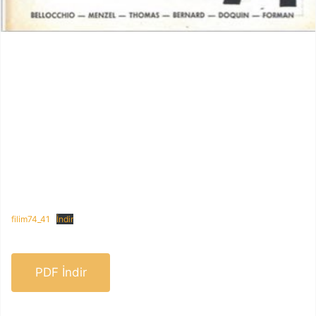
filim74_41
İndir
PDF İndir