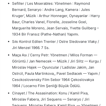
Sefiller / Les Mıserables: Yönetmen : Raymond
Bernard, Senaryo : Andre Lang, Kamera : Jules
Kruger’, Müzik : Arthur Honneger, Oynayanlar : Harry
Baur, Charles Vanel, Florelle, Josseline Goel,
Marguerite Moreno, Jean Servais, Yvette Guilberg –
1934 Bir Fransız (Pathe-Nathan) Yapımı.
Sıkı Kontrol Edilen Trenler / Ostre Sledovane Vlaky /
Jiri Menzel 1966. 7 Ss.
Maça Ası / Cerny Petr: Yönetmen / Milos Forman —
Görüntü / Jan Nemecek — Müzik / Jiri Slitz — Kurgu /
Miroslav Hajek — Oyuncular / Ladislav Jakim, Jan
Ostrcil, Paula Martinkova,, Pavel Sedlacek — Yapım /
Cesckoslovensky Film Sebor 1964 Çekoslovakya
1964 / Locarno Film Şenliği Büyük Ödülü.
Cinayet / The Assasination: Konu / Kamil Pixa,
Miroslav Fabera, Jiri Sequens — Senaryo / Jiri
Sequens, Miroslav Fabera, Kamil Pixa, — Yönetmen /