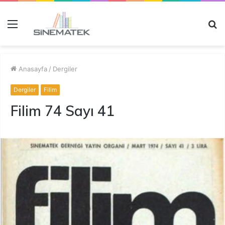
Menü
A
y
...
Anasayfa
/
Dergiler
Dergiler
Filim
Filim 74 Sayı 41