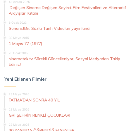
4 Haziran 2025
‘Değişen Sinema Değişen Seyirci-Film Festivalleri ve Alternatif
Arayışlar’ Kitabı
6 Ocak 2023
SenaristBir: Sözlü Tarih Videoları yayınlandı
30 Mayıs 2015
1 Mayıs 77 (1977)
26 Ocak 2015
sinematek.tv Sürekli Güncelleniyor, Sosyal Medyadan Takip
Ediniz!
Yeni Eklenen Filmler
23 Mayıs 2026
FATMA’DAN SONRA 40 YIL
22 Mayıs 2026
GRİ ŞEHRİN RENKLİ ÇOCUKLARI
22 Mayıs 2026
30 YAŞINDA ÖĞRENDİĞİM ŞEYLER