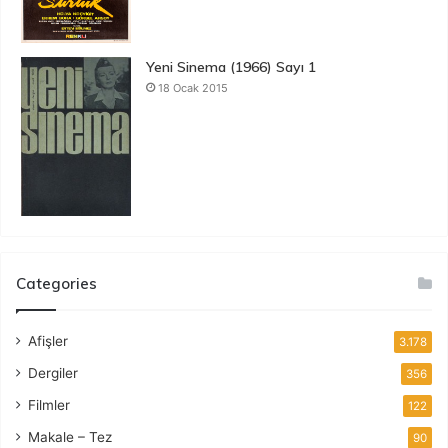
Yeni Sinema (1966) Sayı 1
18 Ocak 2015
Categories
Afişler
3.178
Dergiler
356
Filmler
122
Makale – Tez
90