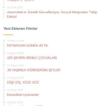
26 Ocak 2015
sinematek.tv Sürekli Güncelleniyor, Sosyal Medyadan Takip
Ediniz!
Yeni Eklenen Filmler
23 Mayıs 2026
FATMA’DAN SONRA 40 YIL
22 Mayıs 2026
GRİ ŞEHRİN RENKLİ ÇOCUKLARI
22 Mayıs 2026
30 YAŞINDA ÖĞRENDİĞİM ŞEYLER
21 Mayıs 2026
DİŞE DİŞ, SÖZE SÖZ
20 Ocak 2026
Karanlıkta Uyananlar
20 Ocak 2026