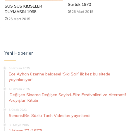
Sürtük 1970
SUS SUS KIMSELER
DUYMASIN 1968
26 Mart 2015
26 Mart 2015
Yeni Haberler
5 Haziran 2025
Ece Ayhan üzerine belgesel ‘Sıkı Şair’ ilk kez bu sitede
yayınlanıyor!
4 Haziran 2025
‘Değişen Sinema Değişen Seyirci-Film Festivalleri ve Alternatif
Arayışlar’ Kitabı
6 Ocak 2023
SenaristBir: Sözlü Tarih Videoları yayınlandı
30 Mayıs 2015
1 Mayıs 77 (1977)