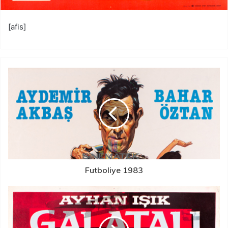
[afis]
Futboliye 1983