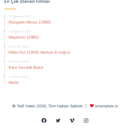
En Çok İzlenen Filmler
11 Ağustos 2017
Rüzgarın Mirası (1960)
13 Ağustos 2017
Mephisto (1981)
25 Aralık 2015
Halıcı Kız (1953)-Muhsin Ertuğrul
22 Nisan 2019
Kara Sevdalı Bulut
13 Nisan 2019
Motör
© Telif Hakkı 2026, Tüm Hakları Saklıdır |
sinematek.tv
Facebook
Twitter
Vimeo
Instagram