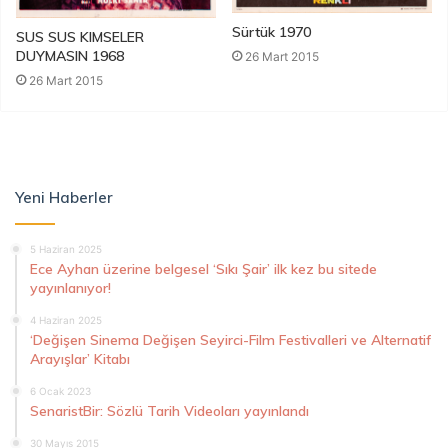
Sürtük 1970
SUS SUS KIMSELER
DUYMASIN 1968
26 Mart 2015
26 Mart 2015
Yeni Haberler
5 Haziran 2025
Ece Ayhan üzerine belgesel ‘Sıkı Şair’ ilk kez bu sitede
yayınlanıyor!
4 Haziran 2025
‘Değişen Sinema Değişen Seyirci-Film Festivalleri ve Alternatif
Arayışlar’ Kitabı
6 Ocak 2023
SenaristBir: Sözlü Tarih Videoları yayınlandı
30 Mayıs 2015