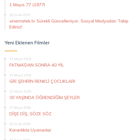
1 Mayıs 77 (1977)
26 Ocak 2015
sinematek.tv Sürekli Güncelleniyor, Sosyal Medyadan Takip
Ediniz!
Yeni Eklenen Filmler
23 Mayıs 2026
FATMA’DAN SONRA 40 YIL
22 Mayıs 2026
GRİ ŞEHRİN RENKLİ ÇOCUKLARI
22 Mayıs 2026
30 YAŞINDA ÖĞRENDİĞİM ŞEYLER
21 Mayıs 2026
DİŞE DİŞ, SÖZE SÖZ
20 Ocak 2026
Karanlıkta Uyananlar
20 Ocak 2026