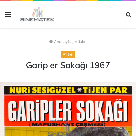
Menü
A
y
...
Anasayfa
/
Afişler
Afişler
Garipler Sokağı 1967