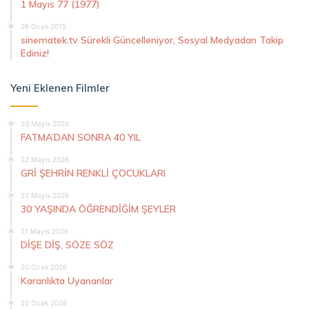
1 Mayıs 77 (1977)
26 Ocak 2015
sinematek.tv Sürekli Güncelleniyor, Sosyal Medyadan Takip
Ediniz!
Yeni Eklenen Filmler
23 Mayıs 2026
FATMA’DAN SONRA 40 YIL
22 Mayıs 2026
GRİ ŞEHRİN RENKLİ ÇOCUKLARI
22 Mayıs 2026
30 YAŞINDA ÖĞRENDİĞİM ŞEYLER
21 Mayıs 2026
DİŞE DİŞ, SÖZE SÖZ
20 Ocak 2026
Karanlıkta Uyananlar
20 Ocak 2026