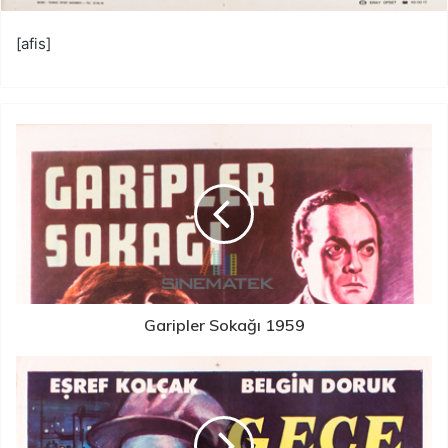
[afis]
Garipler Sokağı 1959