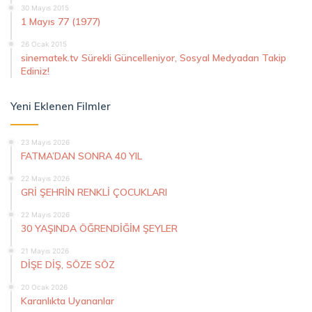
30 Mayıs 2015
1 Mayıs 77 (1977)
26 Ocak 2015
sinematek.tv Sürekli Güncelleniyor, Sosyal Medyadan Takip
Ediniz!
Yeni Eklenen Filmler
23 Mayıs 2026
FATMA’DAN SONRA 40 YIL
22 Mayıs 2026
GRİ ŞEHRİN RENKLİ ÇOCUKLARI
22 Mayıs 2026
30 YAŞINDA ÖĞRENDİĞİM ŞEYLER
21 Mayıs 2026
DİŞE DİŞ, SÖZE SÖZ
20 Ocak 2026
Karanlıkta Uyananlar