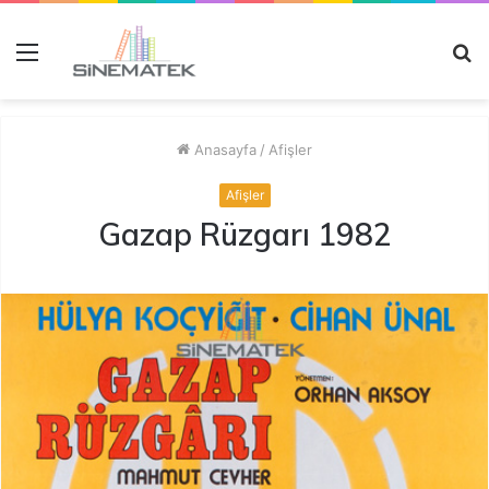
Menü
A
y
...
Anasayfa
/
Afişler
Afişler
Gazap Rüzgarı 1982