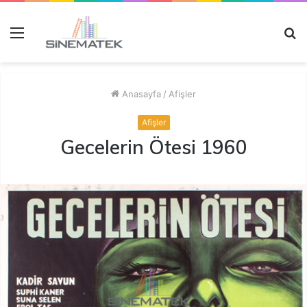
Menü
A
y
...
Anasayfa
/
Afişler
Afişler
Gecelerin Ötesi 1960