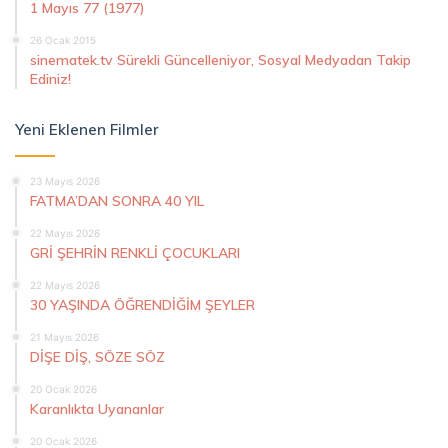
1 Mayıs 77 (1977)
26 Ocak 2015
sinematek.tv Sürekli Güncelleniyor, Sosyal Medyadan Takip
Ediniz!
Yeni Eklenen Filmler
23 Mayıs 2026
FATMA’DAN SONRA 40 YIL
22 Mayıs 2026
GRİ ŞEHRİN RENKLİ ÇOCUKLARI
22 Mayıs 2026
30 YAŞINDA ÖĞRENDİĞİM ŞEYLER
21 Mayıs 2026
DİŞE DİŞ, SÖZE SÖZ
20 Ocak 2026
Karanlıkta Uyananlar
20 Ocak 2026