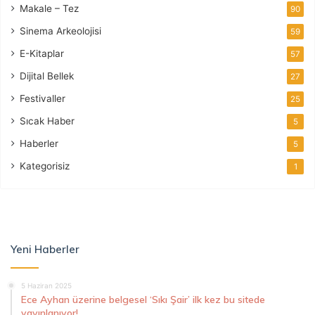
Makale – Tez
90
Sinema Arkeolojisi
59
E-Kitaplar
57
Dijital Bellek
27
Festivaller
25
Sıcak Haber
5
Haberler
5
Kategorisiz
1
Yeni Haberler
5 Haziran 2025
Ece Ayhan üzerine belgesel ‘Sıkı Şair’ ilk kez bu sitede
yayınlanıyor!