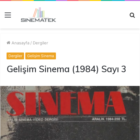
Menü
A
y
...
Anasayfa
/
Dergiler
Dergiler
Gelişim Sinema
Gelişim Sinema (1984) Sayı 3