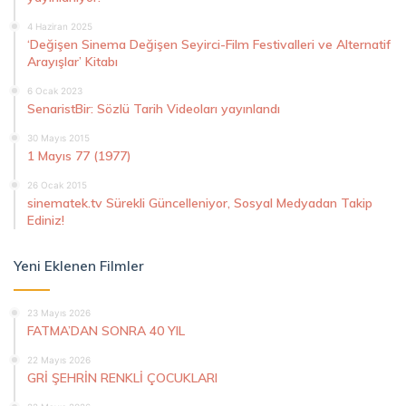
4 Haziran 2025
‘Değişen Sinema Değişen Seyirci-Film Festivalleri ve Alternatif
Arayışlar’ Kitabı
6 Ocak 2023
SenaristBir: Sözlü Tarih Videoları yayınlandı
30 Mayıs 2015
1 Mayıs 77 (1977)
26 Ocak 2015
sinematek.tv Sürekli Güncelleniyor, Sosyal Medyadan Takip
Ediniz!
Yeni Eklenen Filmler
23 Mayıs 2026
FATMA’DAN SONRA 40 YIL
22 Mayıs 2026
GRİ ŞEHRİN RENKLİ ÇOCUKLARI