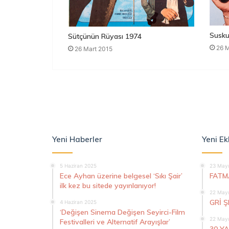
Susku
Sütçünün Rüyası 1974
26 M
26 Mart 2015
Yeni Haberler
Yeni Ek
5 Haziran 2025
23 Mayı
Ece Ayhan üzerine belgesel ‘Sıkı Şair’
FATM
ilk kez bu sitede yayınlanıyor!
22 Mayı
GRİ 
4 Haziran 2025
‘Değişen Sinema Değişen Seyirci-Film
22 Mayı
Festivalleri ve Alternatif Arayışlar’
30 Y