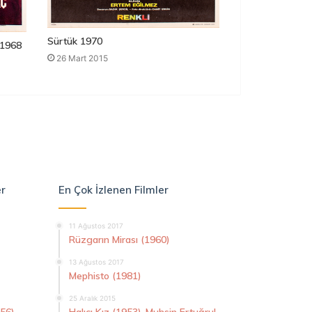
Sürtük 1970
1968
26 Mart 2015
er
En Çok İzlenen Filmler
11 Ağustos 2017
Rüzgarın Mirası (1960)
13 Ağustos 2017
Mephisto (1981)
25 Aralık 2015
956)
Halıcı Kız (1953)-Muhsin Ertuğrul