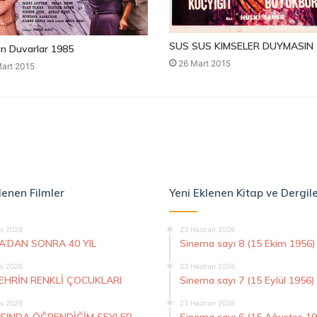
SUS SUS KIMSELER DUYMASIN 
n Duvarlar 1985
26 Mart 2015
art 2015
lenen Filmler
Yeni Eklenen Kitap ve Dergil
s 2026
23 Haziran 2026
A’DAN SONRA 40 YIL
Sinema sayı 8 (15 Ekim 1956)
s 2026
23 Haziran 2026
ŞEHRİN RENKLİ ÇOCUKLARI
Sinema sayı 7 (15 Eylül 1956)
s 2026
23 Haziran 2026
AŞINDA ÖĞRENDİĞİM ŞEYLER
Sinema sayı 6 (15 Ağustos 1