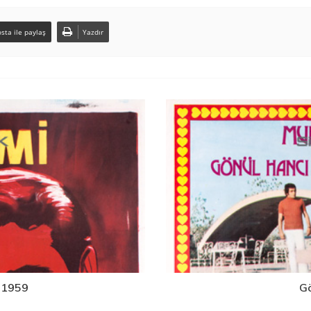
sta ile paylaş
Yazdır
e 1959
G