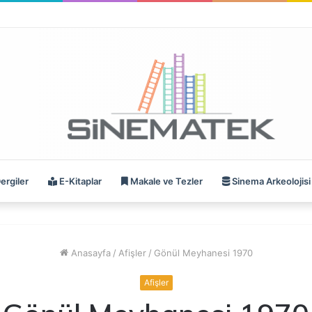
ergiler
E-Kitaplar
Makale ve Tezler
Sinema Arkeolojisi
Anasayfa
/
Afişler
/
Gönül Meyhanesi 1970
Afişler