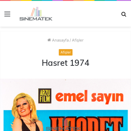
Menü
A
y
...
Anasayfa
/
Afişler
Afişler
Hasret 1974