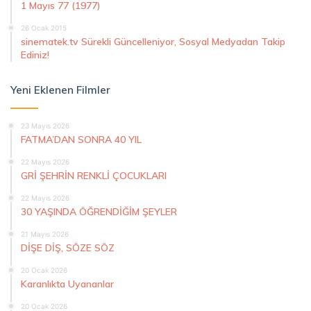
1 Mayıs 77 (1977)
26 Ocak 2015
sinematek.tv Sürekli Güncelleniyor, Sosyal Medyadan Takip
Ediniz!
Yeni Eklenen Filmler
23 Mayıs 2026
FATMA’DAN SONRA 40 YIL
22 Mayıs 2026
GRİ ŞEHRİN RENKLİ ÇOCUKLARI
22 Mayıs 2026
30 YAŞINDA ÖĞRENDİĞİM ŞEYLER
21 Mayıs 2026
DİŞE DİŞ, SÖZE SÖZ
20 Ocak 2026
Karanlıkta Uyananlar
20 Ocak 2026