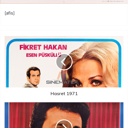
[afis]
Hasret 1971