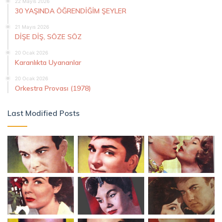
22 Mayıs 2026
30 YAŞINDA ÖĞRENDİĞİM ŞEYLER
21 Mayıs 2026
DİŞE DİŞ, SÖZE SÖZ
20 Ocak 2026
Karanlıkta Uyananlar
20 Ocak 2026
Orkestra Provası (1978)
Last Modified Posts