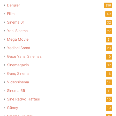
Dergiler
356
Filim
49
Sinema 61
32
Yeni Sinema
27
Mega Movie
21
Yedinci Sanat
20
Gece Yarısı Sineması
19
Sinemagazin
17
Genç Sinema
16
Videosinema
14
Sinema 65
11
Sine Radyo Haftası
10
Güney
10