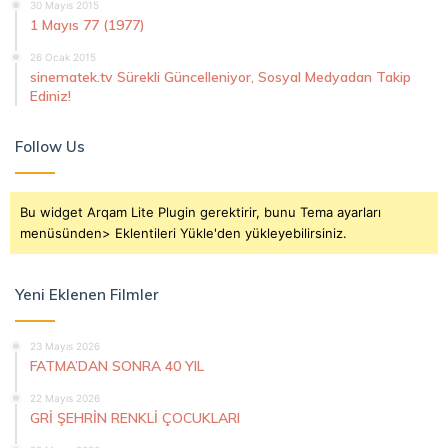
30 Mayıs 2015
1 Mayıs 77 (1977)
26 Ocak 2015
sinematek.tv Sürekli Güncelleniyor, Sosyal Medyadan Takip
Ediniz!
Follow Us
Bu widget Arqam Lite Plugin gerektirir, bunu Tema ayarları
menüsünden> Eklentileri Yükle'den yükleyebilirsiniz.
Yeni Eklenen Filmler
23 Mayıs 2026
FATMA’DAN SONRA 40 YIL
22 Mayıs 2026
GRİ ŞEHRİN RENKLİ ÇOCUKLARI