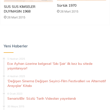
Sürtük 1970
SUS SUS KIMSELER
DUYMASIN 1968
26 Mart 2015
26 Mart 2015
Yeni Haberler
5 Haziran 2025
Ece Ayhan üzerine belgesel ‘Sıkı Şair’ ilk kez bu sitede
yayınlanıyor!
4 Haziran 2025
‘Değişen Sinema Değişen Seyirci-Film Festivalleri ve Alternatif
Arayışlar’ Kitabı
6 Ocak 2023
SenaristBir: Sözlü Tarih Videoları yayınlandı
30 Mayıs 2015