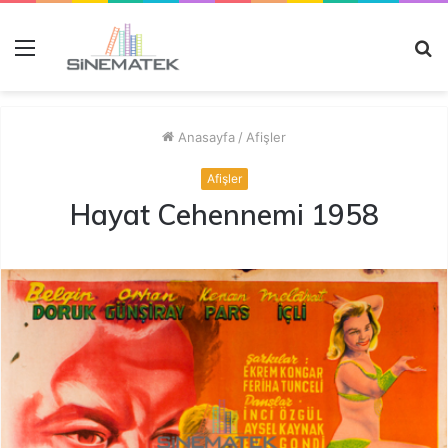
Menü
A
y
...
Anasayfa
/
Afişler
Afişler
Hayat Cehennemi 1958