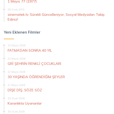
1 Mayıs 77 (1977)
26 Ocak 2015
sinematek.tv Sürekli Güncelleniyor, Sosyal Medyadan Takip
Ediniz!
Yeni Eklenen Filmler
23 Mayıs 2026
FATMA’DAN SONRA 40 YIL
22 Mayıs 2026
GRİ ŞEHRİN RENKLİ ÇOCUKLARI
22 Mayıs 2026
30 YAŞINDA ÖĞRENDİĞİM ŞEYLER
21 Mayıs 2026
DİŞE DİŞ, SÖZE SÖZ
20 Ocak 2026
Karanlıkta Uyananlar
20 Ocak 2026