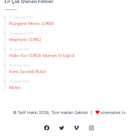
En Çok İzlenen Filmler
11 Ağustos 2017
Rüzgarın Mirası (1960)
13 Ağustos 2017
Mephisto (1981)
25 Aralık 2015
Halıcı Kız (1953)-Muhsin Ertuğrul
22 Nisan 2019
Kara Sevdalı Bulut
13 Nisan 2019
Motör
© Telif Hakkı 2026, Tüm Hakları Saklıdır |
sinematek.tv
Facebook
Twitter
Vimeo
Instagram