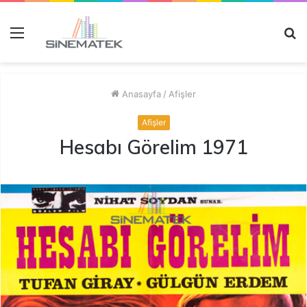
Menü
A
y
...
Anasayfa
/
Afişler
Afişler
Hesabı Görelim 1971