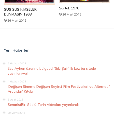
Sürtük 1970
SUS SUS KIMSELER
DUYMASIN 1968
26 Mart 2015
26 Mart 2015
Yeni Haberler
5 Haziran 2025
Ece Ayhan üzerine belgesel ‘Sıkı Şair’ ilk kez bu sitede
yayınlanıyor!
4 Haziran 2025
‘Değişen Sinema Değişen Seyirci-Film Festivalleri ve Alternatif
Arayışlar’ Kitabı
6 Ocak 2023
SenaristBir: Sözlü Tarih Videoları yayınlandı
30 Mayıs 2015