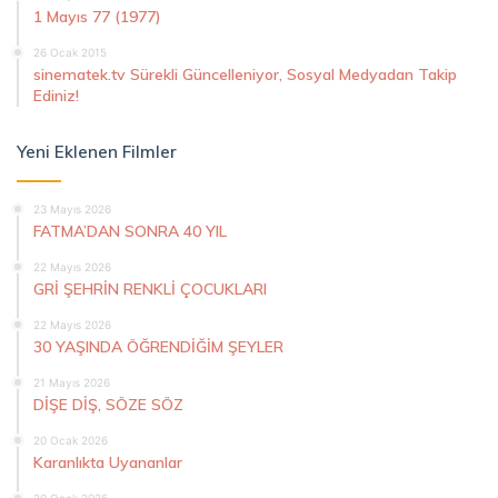
1 Mayıs 77 (1977)
26 Ocak 2015
sinematek.tv Sürekli Güncelleniyor, Sosyal Medyadan Takip
Ediniz!
Yeni Eklenen Filmler
23 Mayıs 2026
FATMA’DAN SONRA 40 YIL
22 Mayıs 2026
GRİ ŞEHRİN RENKLİ ÇOCUKLARI
22 Mayıs 2026
30 YAŞINDA ÖĞRENDİĞİM ŞEYLER
21 Mayıs 2026
DİŞE DİŞ, SÖZE SÖZ
20 Ocak 2026
Karanlıkta Uyananlar
20 Ocak 2026