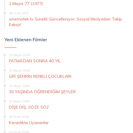
1 Mayıs 77 (1977)
26 Ocak 2015
sinematek.tv Sürekli Güncelleniyor, Sosyal Medyadan Takip
Ediniz!
Yeni Eklenen Filmler
23 Mayıs 2026
FATMA’DAN SONRA 40 YIL
22 Mayıs 2026
GRİ ŞEHRİN RENKLİ ÇOCUKLARI
22 Mayıs 2026
30 YAŞINDA ÖĞRENDİĞİM ŞEYLER
21 Mayıs 2026
DİŞE DİŞ, SÖZE SÖZ
20 Ocak 2026
Karanlıkta Uyananlar
20 Ocak 2026