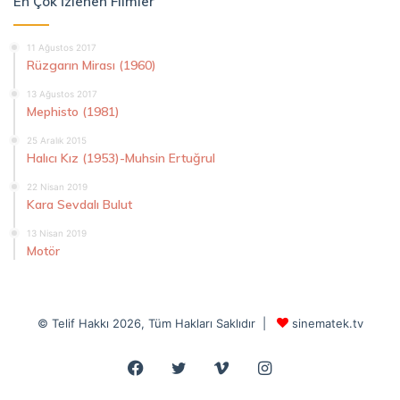
En Çok İzlenen Filmler
11 Ağustos 2017
Rüzgarın Mirası (1960)
13 Ağustos 2017
Mephisto (1981)
25 Aralık 2015
Halıcı Kız (1953)-Muhsin Ertuğrul
22 Nisan 2019
Kara Sevdalı Bulut
13 Nisan 2019
Motör
© Telif Hakkı 2026, Tüm Hakları Saklıdır |
sinematek.tv
Facebook
Twitter
Vimeo
Instagram