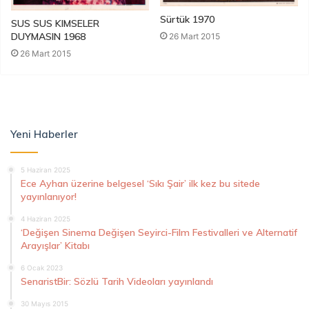
Sürtük 1970
SUS SUS KIMSELER
DUYMASIN 1968
26 Mart 2015
26 Mart 2015
Yeni Haberler
5 Haziran 2025
Ece Ayhan üzerine belgesel ‘Sıkı Şair’ ilk kez bu sitede
yayınlanıyor!
4 Haziran 2025
‘Değişen Sinema Değişen Seyirci-Film Festivalleri ve Alternatif
Arayışlar’ Kitabı
6 Ocak 2023
SenaristBir: Sözlü Tarih Videoları yayınlandı
30 Mayıs 2015