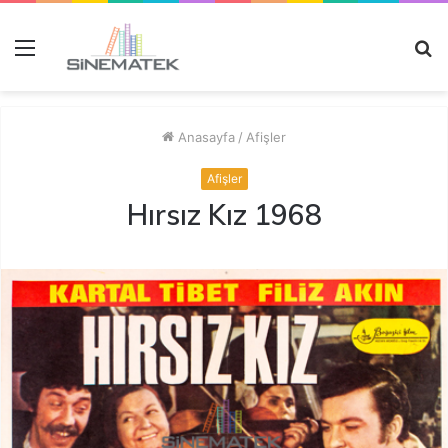
Menü
A
y
...
Anasayfa
/
Afişler
Afişler
Hırsız Kız 1968