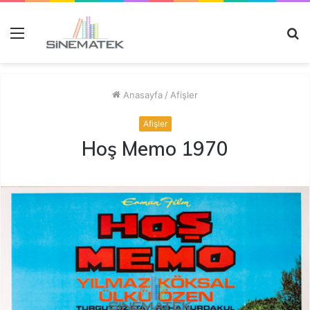
Menü
A
y
...
Anasayfa
/
Afişler
Afişler
Hoş Memo 1970