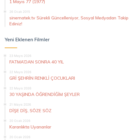
1 Mayıs 77 (1977)
26 Ocak 2015
sinematek.tv Sürekli Güncelleniyor, Sosyal Medyadan Takip
Ediniz!
Yeni Eklenen Filmler
23 Mayıs 2026
FATMA’DAN SONRA 40 YIL
22 Mayıs 2026
GRİ ŞEHRİN RENKLİ ÇOCUKLARI
22 Mayıs 2026
30 YAŞINDA ÖĞRENDİĞİM ŞEYLER
21 Mayıs 2026
DİŞE DİŞ, SÖZE SÖZ
20 Ocak 2026
Karanlıkta Uyananlar
20 Ocak 2026