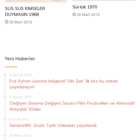
Sürtük 1970
SUS SUS KIMSELER
DUYMASIN 1968
26 Mart 2015
26 Mart 2015
Yeni Haberler
5 Haziran 2025
Ece Ayhan üzerine belgesel ‘Sıkı Şair’ ilk kez bu sitede
yayınlanıyor!
4 Haziran 2025
‘Değişen Sinema Değişen Seyirci-Film Festivalleri ve Alternatif
Arayışlar’ Kitabı
6 Ocak 2023
SenaristBir: Sözlü Tarih Videoları yayınlandı
30 Mayıs 2015