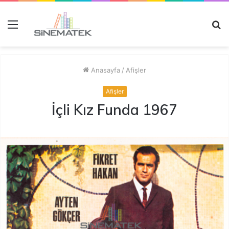
Menü
A
y
...
Anasayfa
/
Afişler
Afişler
İçli Kız Funda 1967