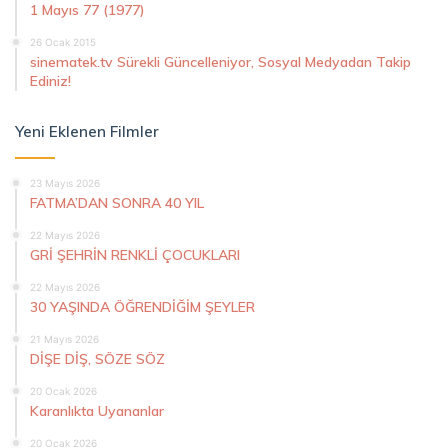
1 Mayıs 77 (1977)
26 Ocak 2015
sinematek.tv Sürekli Güncelleniyor, Sosyal Medyadan Takip
Ediniz!
Yeni Eklenen Filmler
23 Mayıs 2026
FATMA’DAN SONRA 40 YIL
22 Mayıs 2026
GRİ ŞEHRİN RENKLİ ÇOCUKLARI
22 Mayıs 2026
30 YAŞINDA ÖĞRENDİĞİM ŞEYLER
21 Mayıs 2026
DİŞE DİŞ, SÖZE SÖZ
20 Ocak 2026
Karanlıkta Uyananlar
20 Ocak 2026