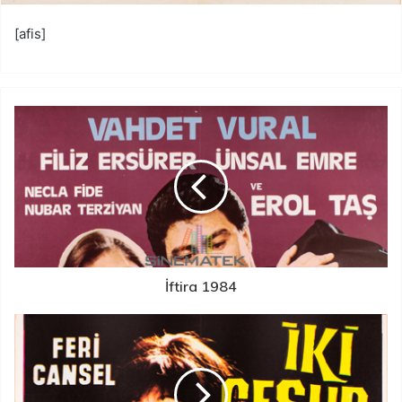
[afis]
İftira 1984