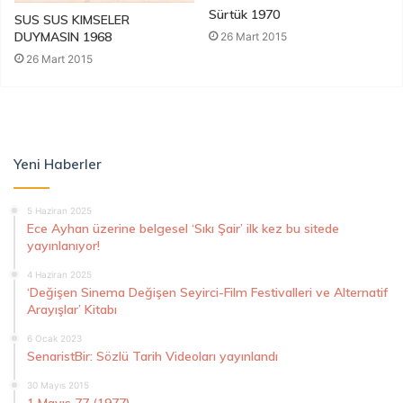
Sürtük 1970
SUS SUS KIMSELER
DUYMASIN 1968
26 Mart 2015
26 Mart 2015
Yeni Haberler
5 Haziran 2025
Ece Ayhan üzerine belgesel ‘Sıkı Şair’ ilk kez bu sitede
yayınlanıyor!
4 Haziran 2025
‘Değişen Sinema Değişen Seyirci-Film Festivalleri ve Alternatif
Arayışlar’ Kitabı
6 Ocak 2023
SenaristBir: Sözlü Tarih Videoları yayınlandı
30 Mayıs 2015
1 Mayıs 77 (1977)