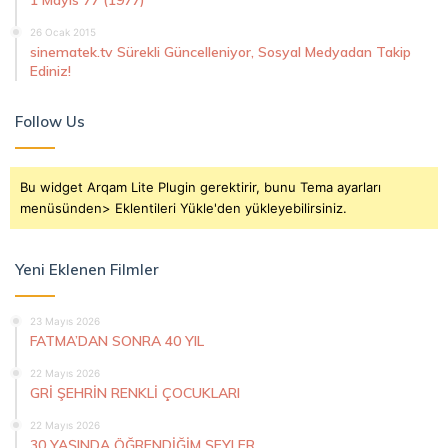
26 Ocak 2015
sinematek.tv Sürekli Güncelleniyor, Sosyal Medyadan Takip
Ediniz!
Follow Us
Bu widget Arqam Lite Plugin gerektirir, bunu Tema ayarları
menüsünden> Eklentileri Yükle'den yükleyebilirsiniz.
Yeni Eklenen Filmler
23 Mayıs 2026
FATMA’DAN SONRA 40 YIL
22 Mayıs 2026
GRİ ŞEHRİN RENKLİ ÇOCUKLARI
22 Mayıs 2026
30 YAŞINDA ÖĞRENDİĞİM ŞEYLER