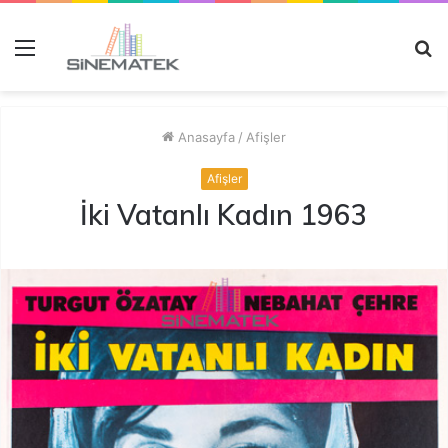
Menü
A
y
...
Anasayfa
/
Afişler
Afişler
İki Vatanlı Kadın 1963