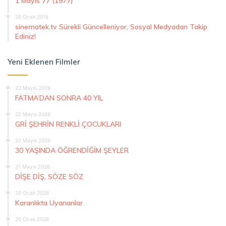
1 Mayıs 77 (1977)
26 Ocak 2015
sinematek.tv Sürekli Güncelleniyor, Sosyal Medyadan Takip
Ediniz!
Yeni Eklenen Filmler
23 Mayıs 2026
FATMA’DAN SONRA 40 YIL
22 Mayıs 2026
GRİ ŞEHRİN RENKLİ ÇOCUKLARI
22 Mayıs 2026
30 YAŞINDA ÖĞRENDİĞİM ŞEYLER
21 Mayıs 2026
DİŞE DİŞ, SÖZE SÖZ
20 Ocak 2026
Karanlıkta Uyananlar
20 Ocak 2026