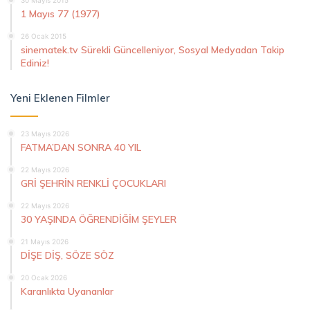
30 Mayıs 2015
1 Mayıs 77 (1977)
26 Ocak 2015
sinematek.tv Sürekli Güncelleniyor, Sosyal Medyadan Takip
Ediniz!
Yeni Eklenen Filmler
23 Mayıs 2026
FATMA’DAN SONRA 40 YIL
22 Mayıs 2026
GRİ ŞEHRİN RENKLİ ÇOCUKLARI
22 Mayıs 2026
30 YAŞINDA ÖĞRENDİĞİM ŞEYLER
21 Mayıs 2026
DİŞE DİŞ, SÖZE SÖZ
20 Ocak 2026
Karanlıkta Uyananlar