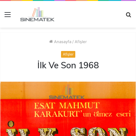
Menü
A
y
...
Anasayfa
/
Afişler
Afişler
İlk Ve Son 1968