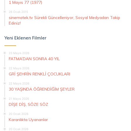
1 Mayıs 77 (1977)
26 Ocak 2015
sinematek.tv Sürekli Güncelleniyor, Sosyal Medyadan Takip
Ediniz!
Yeni Eklenen Filmler
23 Mayıs 2026
FATMA’DAN SONRA 40 YIL
22 Mayıs 2026
GRİ ŞEHRİN RENKLİ ÇOCUKLARI
22 Mayıs 2026
30 YAŞINDA ÖĞRENDİĞİM ŞEYLER
21 Mayıs 2026
DİŞE DİŞ, SÖZE SÖZ
20 Ocak 2026
Karanlıkta Uyananlar
20 Ocak 2026