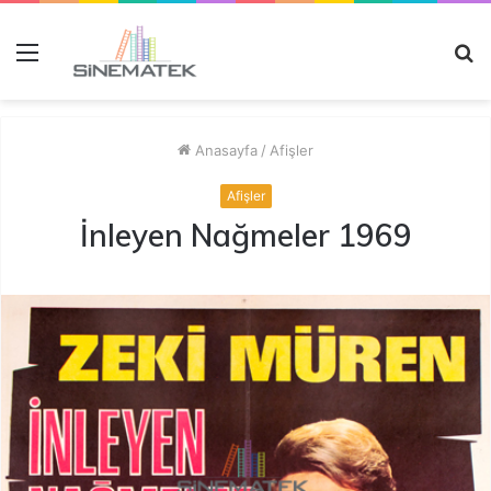
Menü
A
y
...
Anasayfa
/
Afişler
Afişler
İnleyen Nağmeler 1969