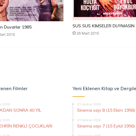
SUS SUS KIMSELER DUYMASIN 
n Duvarlar 1985
26 Mart 2015
art 2015
lenen Filmler
Yeni Eklenen Kitap ve Dergil
s 2026
23 Haziran 2026
A’DAN SONRA 40 YIL
Sinema sayı 8 (15 Ekim 1956)
s 2026
23 Haziran 2026
ŞEHRİN RENKLİ ÇOCUKLARI
Sinema sayı 7 (15 Eylül 1956)
s 2026
23 Haziran 2026