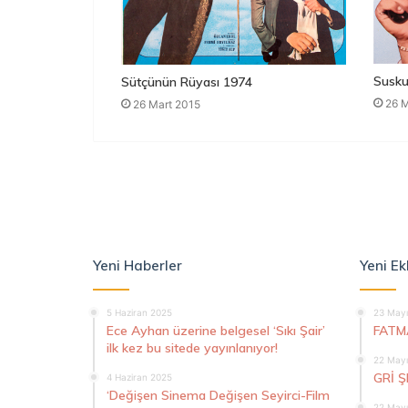
Susku
Sütçünün Rüyası 1974
26 M
26 Mart 2015
Yeni Haberler
Yeni Ek
5 Haziran 2025
23 Mayı
Ece Ayhan üzerine belgesel ‘Sıkı Şair’
FATM
ilk kez bu sitede yayınlanıyor!
22 Mayı
GRİ 
4 Haziran 2025
‘Değişen Sinema Değişen Seyirci-Film
22 Mayı