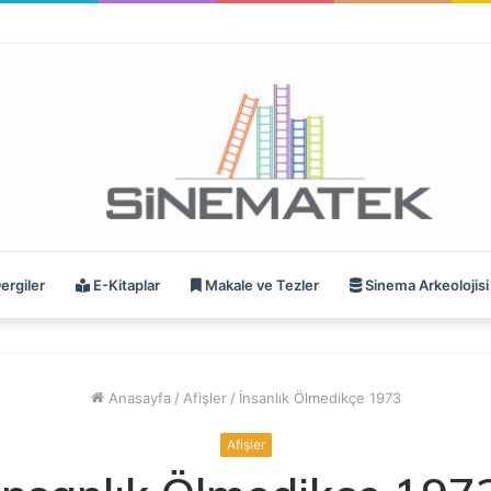
ergiler
E-Kitaplar
Makale ve Tezler
Sinema Arkeolojisi
Anasayfa
/
Afişler
/
İnsanlık Ölmedikçe 1973
Afişler