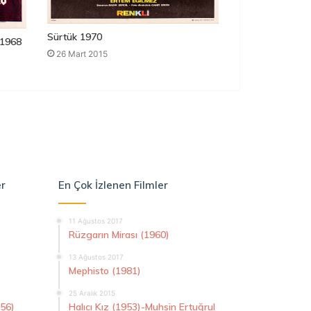
Sürtük 1970
1968
26 Mart 2015
er
En Çok İzlenen Filmler
11 Ağustos 2017
Rüzgarın Mirası (1960)
13 Ağustos 2017
Mephisto (1981)
25 Aralık 2015
956)
Halıcı Kız (1953)-Muhsin Ertuğrul