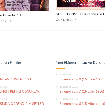
SUS SUS KIMSELER DUYMASIN 
n Duvarlar 1985
26 Mart 2015
art 2015
lenen Filmler
Yeni Eklenen Kitap ve Dergil
s 2026
23 Haziran 2026
A’DAN SONRA 40 YIL
Sinema sayı 8 (15 Ekim 1956)
s 2026
23 Haziran 2026
ŞEHRİN RENKLİ ÇOCUKLARI
Sinema sayı 7 (15 Eylül 1956)
s 2026
23 Haziran 2026
AŞINDA ÖĞRENDİĞİM ŞEYLER
Sinema sayı 6 (15 Ağustos 1