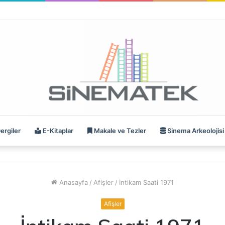
ergiler
E-Kitaplar
Makale ve Tezler
Sinema Arkeolojisi
Anasayfa
/
Afişler
/
İntikam Saati 1971
Afişler