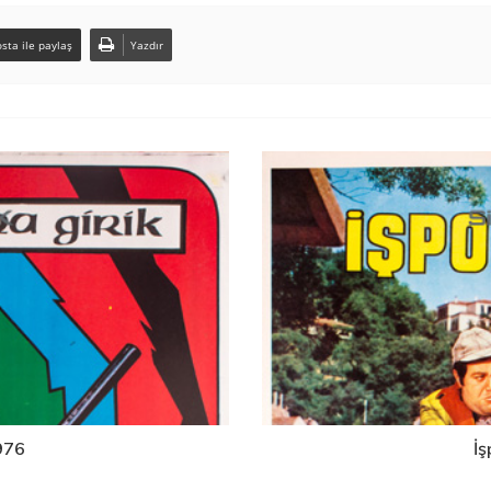
sta ile paylaş
Yazdır
976
İş