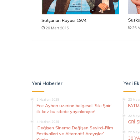
Susku
Sütçünün Rüyası 1974
26 M
26 Mart 2015
Yeni Haberler
Yeni Ek
5 Haziran 2025
23 Mayı
Ece Ayhan üzerine belgesel ‘Sıkı Şair’
FATM
ilk kez bu sitede yayınlanıyor!
22 Mayı
GRİ 
4 Haziran 2025
‘Değişen Sinema Değişen Seyirci-Film
22 Mayı
Festivalleri ve Alternatif Arayışlar’
30 Y
Kitabı