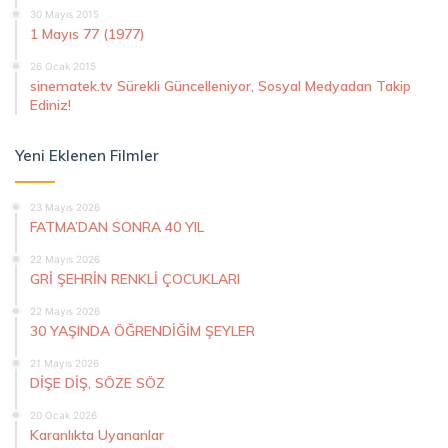
30 Mayıs 2015
1 Mayıs 77 (1977)
26 Ocak 2015
sinematek.tv Sürekli Güncelleniyor, Sosyal Medyadan Takip
Ediniz!
Yeni Eklenen Filmler
23 Mayıs 2026
FATMA’DAN SONRA 40 YIL
22 Mayıs 2026
GRİ ŞEHRİN RENKLİ ÇOCUKLARI
22 Mayıs 2026
30 YAŞINDA ÖĞRENDİĞİM ŞEYLER
21 Mayıs 2026
DİŞE DİŞ, SÖZE SÖZ
20 Ocak 2026
Karanlıkta Uyananlar