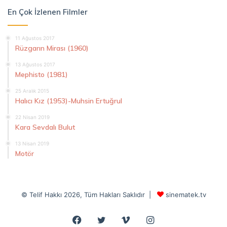
En Çok İzlenen Filmler
11 Ağustos 2017
Rüzgarın Mirası (1960)
13 Ağustos 2017
Mephisto (1981)
25 Aralık 2015
Halıcı Kız (1953)-Muhsin Ertuğrul
22 Nisan 2019
Kara Sevdalı Bulut
13 Nisan 2019
Motör
© Telif Hakkı 2026, Tüm Hakları Saklıdır |
sinematek.tv
Facebook
Twitter
Vimeo
Instagram