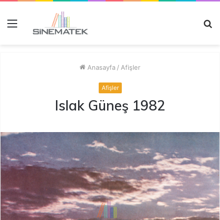
Menü
A
y
...
Anasayfa
/
Afişler
Afişler
Islak Güneş 1982