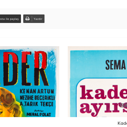
sta ile paylaş
Yazdır
Kade