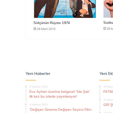
Susku
Sütçünün Rüyası 1974
26 M
26 Mart 2015
Yeni Haberler
Yeni Ek
5 Haziran 2025
23 Mayı
Ece Ayhan üzerine belgesel ‘Sıkı Şair’
FATM
ilk kez bu sitede yayınlanıyor!
22 Mayı
GRİ 
4 Haziran 2025
‘Değişen Sinema Değişen Seyirci-Film
22 Mayı