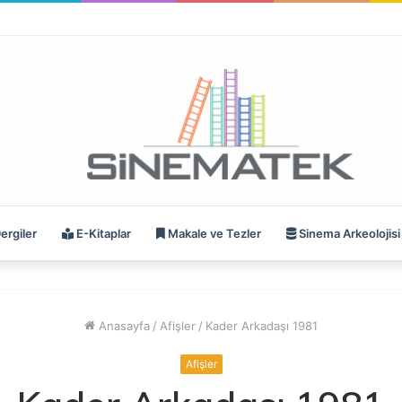
ergiler
E-Kitaplar
Makale ve Tezler
Sinema Arkeolojisi
Anasayfa
/
Afişler
/
Kader Arkadaşı 1981
Afişler