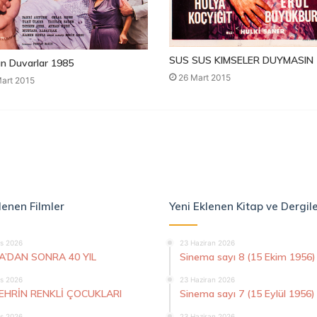
SUS SUS KIMSELER DUYMASIN 
n Duvarlar 1985
26 Mart 2015
art 2015
lenen Filmler
Yeni Eklenen Kitap ve Dergil
s 2026
23 Haziran 2026
A’DAN SONRA 40 YIL
Sinema sayı 8 (15 Ekim 1956)
s 2026
23 Haziran 2026
ŞEHRİN RENKLİ ÇOCUKLARI
Sinema sayı 7 (15 Eylül 1956)
s 2026
23 Haziran 2026