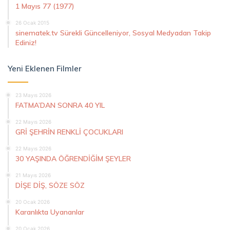
1 Mayıs 77 (1977)
26 Ocak 2015
sinematek.tv Sürekli Güncelleniyor, Sosyal Medyadan Takip
Ediniz!
Yeni Eklenen Filmler
23 Mayıs 2026
FATMA’DAN SONRA 40 YIL
22 Mayıs 2026
GRİ ŞEHRİN RENKLİ ÇOCUKLARI
22 Mayıs 2026
30 YAŞINDA ÖĞRENDİĞİM ŞEYLER
21 Mayıs 2026
DİŞE DİŞ, SÖZE SÖZ
20 Ocak 2026
Karanlıkta Uyananlar
20 Ocak 2026