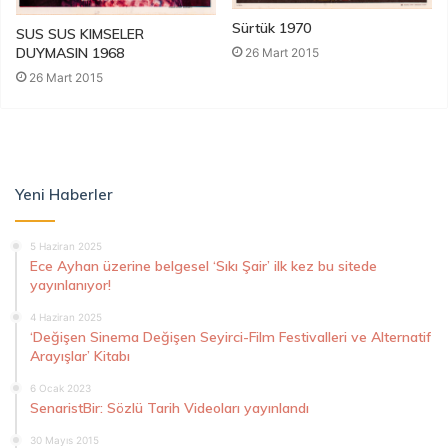
Sürtük 1970
SUS SUS KIMSELER
DUYMASIN 1968
26 Mart 2015
26 Mart 2015
Yeni Haberler
5 Haziran 2025
Ece Ayhan üzerine belgesel ‘Sıkı Şair’ ilk kez bu sitede
yayınlanıyor!
4 Haziran 2025
‘Değişen Sinema Değişen Seyirci-Film Festivalleri ve Alternatif
Arayışlar’ Kitabı
6 Ocak 2023
SenaristBir: Sözlü Tarih Videoları yayınlandı
30 Mayıs 2015