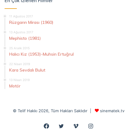
En Çok İzlenen Filmler
11 Ağustos 2017
Rüzgarın Mirası (1960)
13 Ağustos 2017
Mephisto (1981)
25 Aralık 2015
Halıcı Kız (1953)-Muhsin Ertuğrul
22 Nisan 2019
Kara Sevdalı Bulut
13 Nisan 2019
Motör
© Telif Hakkı 2026, Tüm Hakları Saklıdır |
sinematek.tv
Facebook
Twitter
Vimeo
Instagram