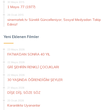
30 Mayıs 2015
1 Mayıs 77 (1977)
26 Ocak 2015
sinematek.tv Sürekli Güncelleniyor, Sosyal Medyadan Takip
Ediniz!
Yeni Eklenen Filmler
23 Mayıs 2026
FATMA’DAN SONRA 40 YIL
22 Mayıs 2026
GRİ ŞEHRİN RENKLİ ÇOCUKLARI
22 Mayıs 2026
30 YAŞINDA ÖĞRENDİĞİM ŞEYLER
21 Mayıs 2026
DİŞE DİŞ, SÖZE SÖZ
20 Ocak 2026
Karanlıkta Uyananlar