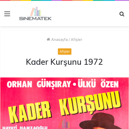
Menü
A
y
...
Anasayfa
/
Afişler
Afişler
Kader Kurşunu 1972