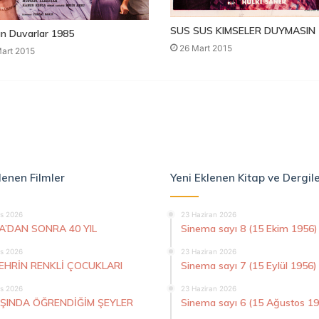
SUS SUS KIMSELER DUYMASIN 
n Duvarlar 1985
26 Mart 2015
art 2015
lenen Filmler
Yeni Eklenen Kitap ve Dergil
s 2026
23 Haziran 2026
A’DAN SONRA 40 YIL
Sinema sayı 8 (15 Ekim 1956)
s 2026
23 Haziran 2026
ŞEHRİN RENKLİ ÇOCUKLARI
Sinema sayı 7 (15 Eylül 1956)
s 2026
23 Haziran 2026
AŞINDA ÖĞRENDİĞİM ŞEYLER
Sinema sayı 6 (15 Ağustos 1