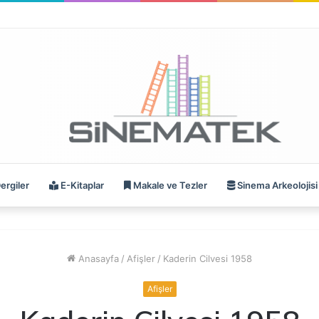
ergiler
E-Kitaplar
Makale ve Tezler
Sinema Arkeolojisi
Anasayfa
/
Afişler
/
Kaderin Cilvesi 1958
Afişler