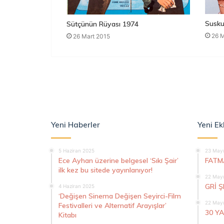
Susku
Sütçünün Rüyası 1974
26 M
26 Mart 2015
Yeni Haberler
Yeni Ek
5 Haziran 2025
23 Mayı
Ece Ayhan üzerine belgesel ‘Sıkı Şair’
FATM
ilk kez bu sitede yayınlanıyor!
22 Mayı
GRİ 
4 Haziran 2025
‘Değişen Sinema Değişen Seyirci-Film
22 Mayı
Festivalleri ve Alternatif Arayışlar’
30 Y
Kitabı