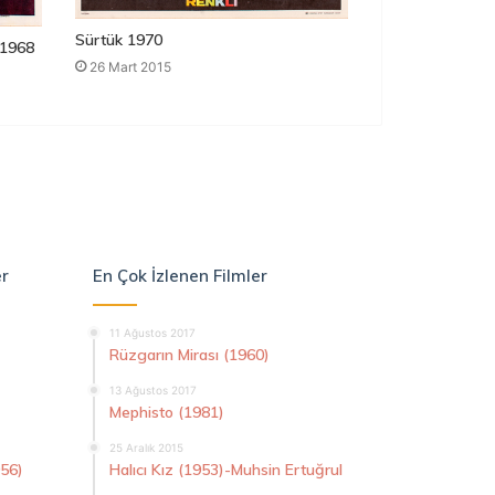
Sürtük 1970
1968
26 Mart 2015
er
En Çok İzlenen Filmler
11 Ağustos 2017
Rüzgarın Mirası (1960)
13 Ağustos 2017
Mephisto (1981)
25 Aralık 2015
956)
Halıcı Kız (1953)-Muhsin Ertuğrul