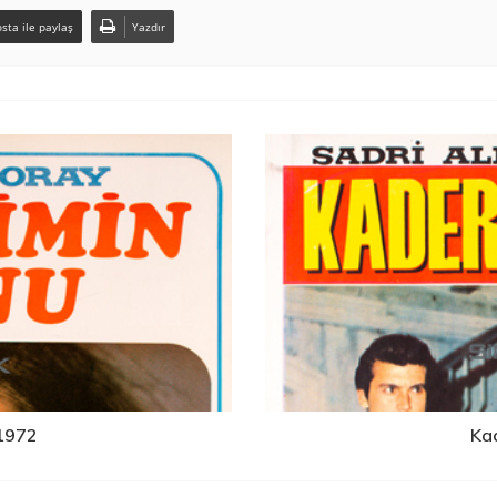
sta ile paylaş
Yazdır
1972
Kad