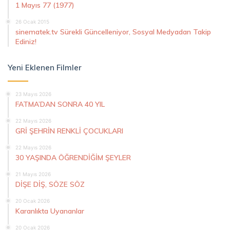
1 Mayıs 77 (1977)
26 Ocak 2015
sinematek.tv Sürekli Güncelleniyor, Sosyal Medyadan Takip
Ediniz!
Yeni Eklenen Filmler
23 Mayıs 2026
FATMA’DAN SONRA 40 YIL
22 Mayıs 2026
GRİ ŞEHRİN RENKLİ ÇOCUKLARI
22 Mayıs 2026
30 YAŞINDA ÖĞRENDİĞİM ŞEYLER
21 Mayıs 2026
DİŞE DİŞ, SÖZE SÖZ
20 Ocak 2026
Karanlıkta Uyananlar
20 Ocak 2026