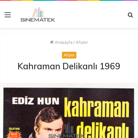
Menü
A
y
...
Anasayfa
/
Afişler
Afişler
Kahraman Delikanlı 1969