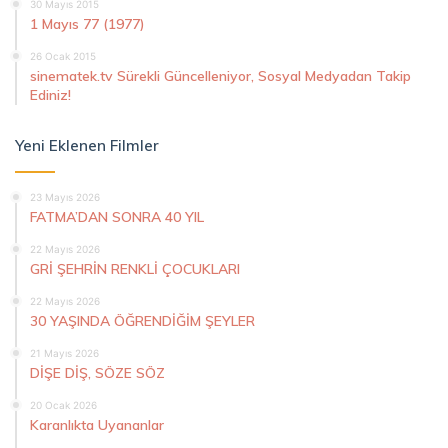
30 Mayıs 2015
1 Mayıs 77 (1977)
26 Ocak 2015
sinematek.tv Sürekli Güncelleniyor, Sosyal Medyadan Takip
Ediniz!
Yeni Eklenen Filmler
23 Mayıs 2026
FATMA’DAN SONRA 40 YIL
22 Mayıs 2026
GRİ ŞEHRİN RENKLİ ÇOCUKLARI
22 Mayıs 2026
30 YAŞINDA ÖĞRENDİĞİM ŞEYLER
21 Mayıs 2026
DİŞE DİŞ, SÖZE SÖZ
20 Ocak 2026
Karanlıkta Uyananlar