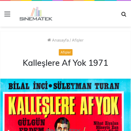
Menü
A
y
...
Anasayfa
/
Afişler
Afişler
Kalleşlere Af Yok 1971