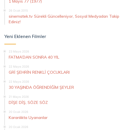
1 Mayıs 77 (1977)
26 Ocak 2015
sinematek.tv Sürekli Güncelleniyor, Sosyal Medyadan Takip
Ediniz!
Yeni Eklenen Filmler
23 Mayıs 2026
FATMA’DAN SONRA 40 YIL
22 Mayıs 2026
GRİ ŞEHRİN RENKLİ ÇOCUKLARI
22 Mayıs 2026
30 YAŞINDA ÖĞRENDİĞİM ŞEYLER
21 Mayıs 2026
DİŞE DİŞ, SÖZE SÖZ
20 Ocak 2026
Karanlıkta Uyananlar
20 Ocak 2026