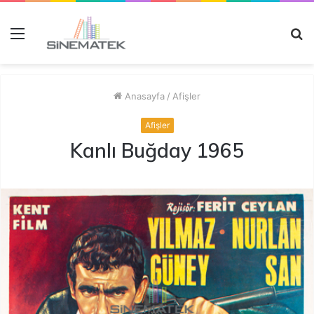
Menü
A
y
...
Anasayfa
/
Afişler
Afişler
Kanlı Buğday 1965