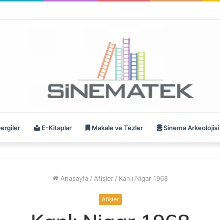
ergiler
E-Kitaplar
Makale ve Tezler
Sinema Arkeolojisi
Anasayfa
/
Afişler
/
Kanlı Nigar 1968
Afişler