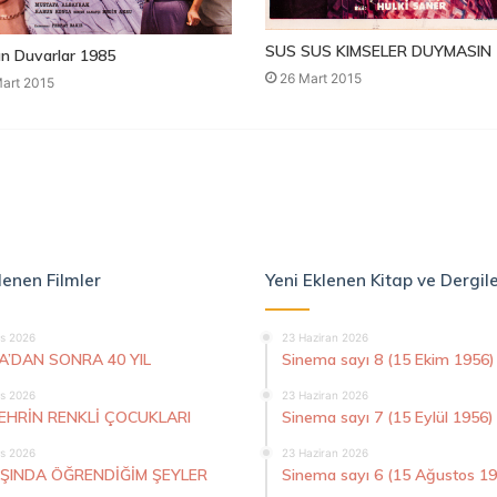
SUS SUS KIMSELER DUYMASIN 
n Duvarlar 1985
26 Mart 2015
art 2015
lenen Filmler
Yeni Eklenen Kitap ve Dergil
s 2026
23 Haziran 2026
A’DAN SONRA 40 YIL
Sinema sayı 8 (15 Ekim 1956)
s 2026
23 Haziran 2026
ŞEHRİN RENKLİ ÇOCUKLARI
Sinema sayı 7 (15 Eylül 1956)
s 2026
23 Haziran 2026
AŞINDA ÖĞRENDİĞİM ŞEYLER
Sinema sayı 6 (15 Ağustos 1