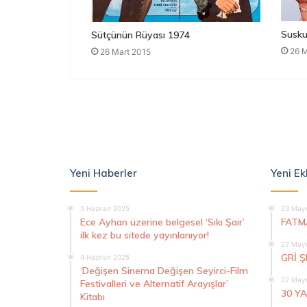
Susku
Sütçünün Rüyası 1974
26 M
26 Mart 2015
Yeni Haberler
Yeni Ek
5 Haziran 2025
23 Mayı
Ece Ayhan üzerine belgesel ‘Sıkı Şair’
FATM
ilk kez bu sitede yayınlanıyor!
22 Mayı
GRİ 
4 Haziran 2025
‘Değişen Sinema Değişen Seyirci-Film
22 Mayı
Festivalleri ve Alternatif Arayışlar’
30 Y
Kitabı