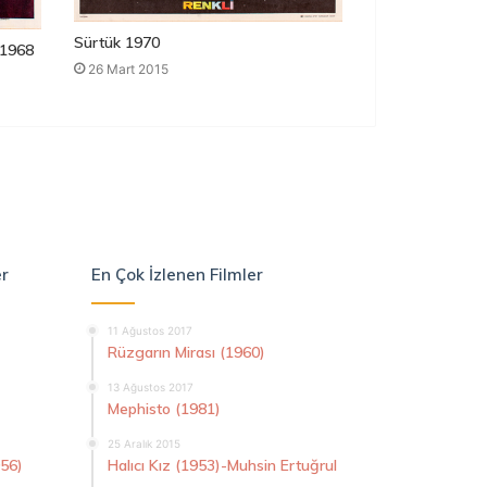
Sürtük 1970
1968
26 Mart 2015
er
En Çok İzlenen Filmler
11 Ağustos 2017
Rüzgarın Mirası (1960)
13 Ağustos 2017
Mephisto (1981)
25 Aralık 2015
956)
Halıcı Kız (1953)-Muhsin Ertuğrul