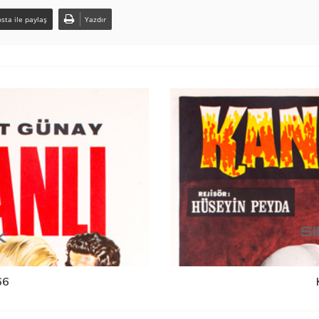
sta ile paylaş
Yazdır
66